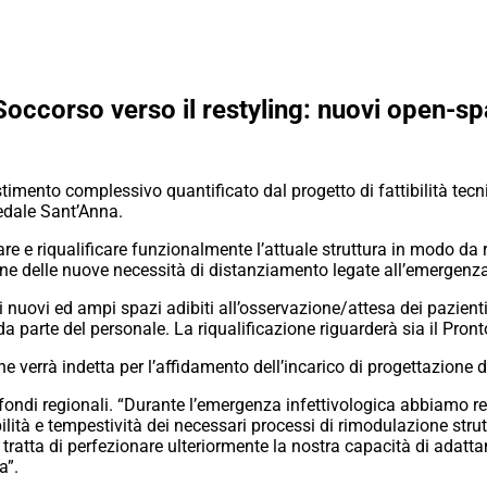
occorso verso il restyling: nuovi open-sp
imento complessivo quantificato dal progetto di fattibilità tecn
pedale Sant’Anna.
are e riqualificare funzionalmente l’attuale struttura in modo da r
ne delle nuove necessità di distanziamento legate all’emergenz
 nuovi ed ampi spazi adibiti all’osservazione/attesa dei pazient
da parte del personale. La riqualificazione riguarderà sia il Pron
e verrà indetta per l’affidamento dell’incarico di progettazione d
fondi regionali. “Durante l’emergenza infettivologica abbiamo reg
ilità e tempestività dei necessari processi di rimodulazione strut
tratta di perfezionare ulteriormente la nostra capacità di adatta
a”.