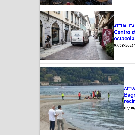
ATTUALITÀ
Centro st
ostacola
07/08/2026
ATTU
Bagn
reci
07/08