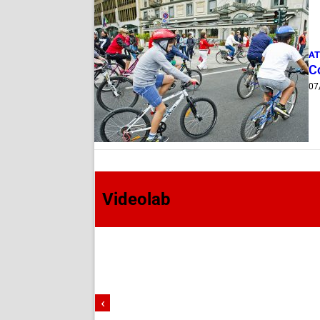
AT
Co
07
Videolab
‹