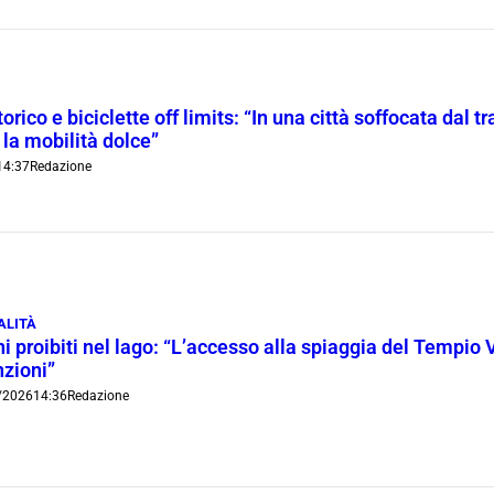
orico e biciclette off limits: “In una città soffocata dal t
 la mobilità dolce”
14:37
Redazione
ALITÀ
i proibiti nel lago: “L’accesso alla spiaggia del Tempio 
nzioni”
/2026
14:36
Redazione