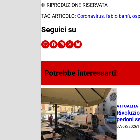
© RIPRODUZIONE RISERVATA
TAG ARTICOLO:
Coronavirus
,
fabio banfi
,
osp
Seguici su
Potrebbe interessarti:
ATTUALITÀ
Rivoluzio
pedoni se
07/08/2026
1