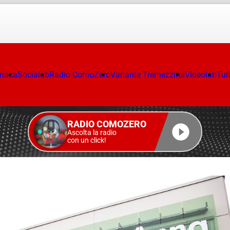
onaca
Socialab
Radio ComoZero
Variante Tremezzina
Videolab
Tur
RADIO COMOZERO
Ascolta la radio
con un click!