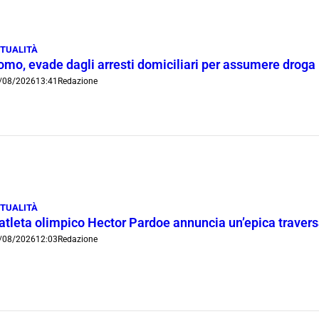
TUALITÀ
omo, evade dagli arresti domiciliari per assumere droga
/08/2026
13:41
Redazione
TUALITÀ
’atleta olimpico Hector Pardoe annuncia un’epica traver
/08/2026
12:03
Redazione