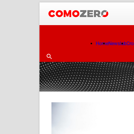
Home
Newslab
Cr