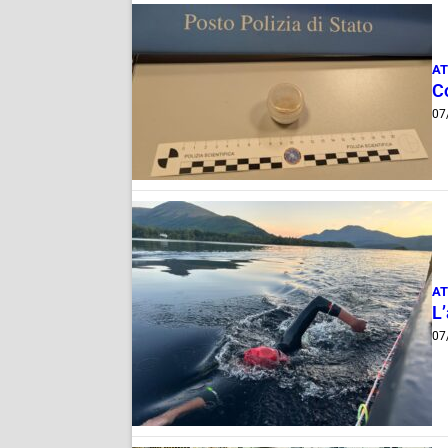
AT
C
07
AT
L
07