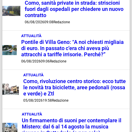
Como, sanità private in strada: striscioni
fuori dagli ospedali per chiedere un nuovo
contratto
06/08/2026
09:08
Redazione
ATTUALITÀ
Pontile di Villa Geno: “A noi chiesti migliaia
di euro. In passato c’era chi aveva più
attracchi a tariffe irrisorie. Perché?”
06/08/2026
09:06
Redazione
ATTUALITÀ
Como, rivoluzione centro storico: ecco tutte
le novità tra biciclette, aree pedonali (rossa
e verde) e Ztl
05/08/2026
19:58
Redazione
ATTUALITÀ
Un firmamento di suoni per contemplare il
Mistero: dal 6 al 14 agosto la musica