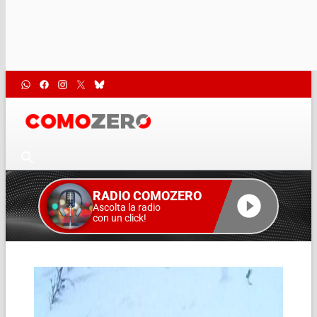
RADIO COMOZERO
Ascolta la radio
con un click!