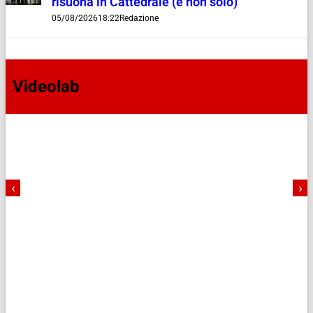
risuona in Cattedrale (e non solo)
05/08/2026
18:22
Redazione
Videolab
‹
›