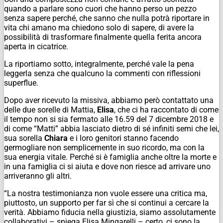
quando a parlare sono cuori che hanno perso un pezzo
senza sapere perché, che sanno che nulla potrà riportare in
vita chi amano ma chiedono solo di sapere, di avere la
possibilità di trasformare finalmente quella ferita ancora
aperta in cicatrice.
La riportiamo sotto, integralmente, perché vale la pena
leggerla senza che qualcuno la commenti con riflessioni
superflue.
Dopo aver ricevuto la missiva, abbiamo però contattato una
delle due sorelle di Mattia,
Elisa
, che ci ha raccontato di come
il tempo non si sia fermato alle 16.59 del 7 dicembre 2018 e
di come “Matti” abbia lasciato dietro di sé infiniti semi che lei,
sua sorella
Chiara
e i loro genitori stanno facendo
germogliare non semplicemente in suo ricordo, ma con la
sua energia vitale. Perché si è famiglia anche oltre la morte e
in una famiglia ci si aiuta e dove non riesce ad arrivare uno
arriveranno gli altri.
“La nostra testimonianza non vuole essere una critica ma,
piuttosto, un supporto per far sì che si continui a cercare la
verità. Abbiamo fiducia nella giustizia, siamo assolutamente
collaborativi – spiega Elisa Mingarelli – certo, ci sono la