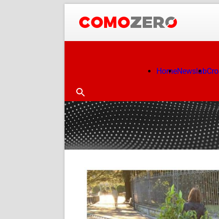
Home
Newslab
Cr