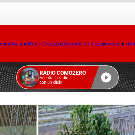
onaca
Socialab
Radio ComoZero
Variante Tremezzina
Videolab
Tur
RADIO COMOZERO
Ascolta la radio
con un click!