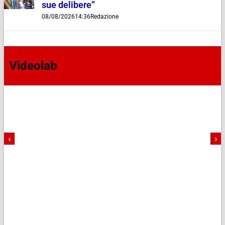
sue delibere”
08/08/2026
14:36
Redazione
Videolab
‹
›