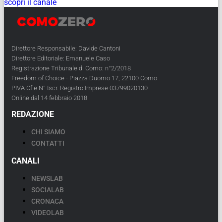
scopri il canale
Direttore Responsabile: Davide Cantoni
Direttore Editoriale: Emanuele Caso
Registrazione Tribunale di Como: n°2/2018
Freedom of Choice - Piazza Duomo 17, 22100 Como
PIVA Cf e N° Iscr. Registro Imprese 03799020130
Online dal 14 febbraio 2018
REDAZIONE
CHI SIAMO
CONTATTI
CANALI
NEWSLAB
SOCIALAB
CRONACA
VIDEOLAB