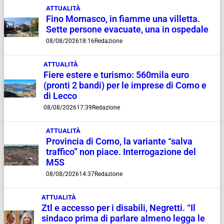
ATTUALITÀ
Fino Mornasco, in fiamme una villetta.
Sette persone evacuate, una in ospedale
08/08/2026
18:16
Redazione
ATTUALITÀ
Fiere estere e turismo: 560mila euro
(pronti 2 bandi) per le imprese di Como e
di Lecco
08/08/2026
17:39
Redazione
ATTUALITÀ
Provincia di Como, la variante “salva
traffico” non piace. Interrogazione del
M5S
08/08/2026
14:37
Redazione
ATTUALITÀ
Ztl e accesso per i disabili, Negretti. “Il
sindaco prima di parlare almeno legga le