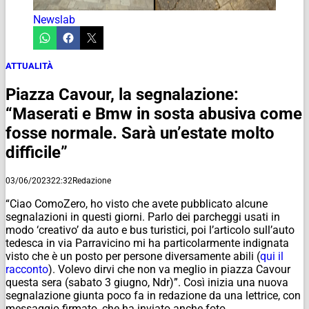
Newslab
ATTUALITÀ
Piazza Cavour, la segnalazione:
“Maserati e Bmw in sosta abusiva come
fosse normale. Sarà un’estate molto
difficile”
03/06/2023
22:32
Redazione
“Ciao ComoZero, ho visto che avete pubblicato alcune
segnalazioni in questi giorni. Parlo dei parcheggi usati in
modo ‘creativo’ da auto e bus turistici, poi l’articolo sull’auto
tedesca in via Parravicino mi ha particolarmente indignata
visto che è un posto per persone diversamente abili (
qui il
racconto
). Volevo dirvi che non va meglio in piazza Cavour
questa sera (sabato 3 giugno,
Ndr
)”. Così inizia una nuova
segnalazione giunta poco fa in redazione da una lettrice, con
messaggio firmato, che ha inviato anche foto.