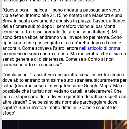
“Questa sera – spiega – sono andata a passeggiare verso
viale Geno. Intorno alle 21.15 ho notato una Maserati e una
Bmw in sosta ovviamente abusiva in piazza Cavour, a fianco
delle fioriere subito dopo il semaforo vicino al bar Monti
come se tutto fosse normale (le targhe sono italiane). Mi
sono detta vabbè, andranno via. Invece no per niente. Sono
ripassata a fine passeggiata circa un’oretta dopo ed eccole
ancora lì. Come scriveva l’altro lettore
nell’articolo di prima
,
nemmeno io sono contro i turisti. Ma mi sembra che ci sia un
senso generale di disinteresse. Come se a Como ai non
comaschi tutto sia concesso”.
Conclusione: “Lasciatemi dire un’altra cosa, in centro storico
dove abito entrano tantissime auto straniere, sicuramente per
colpa (diciamo così) di navigatori come Google Maps. Ma è
possibile che i turisti non vedano cartelli e telecamere? Che
non si stupiscano della diversa quantità di traffico rispetto ad
altre strade? Che pensino sia normale parcheggiare dove
capita? Sarà un’estate molto difficile. Grazie e scusate lo
sfogo”.