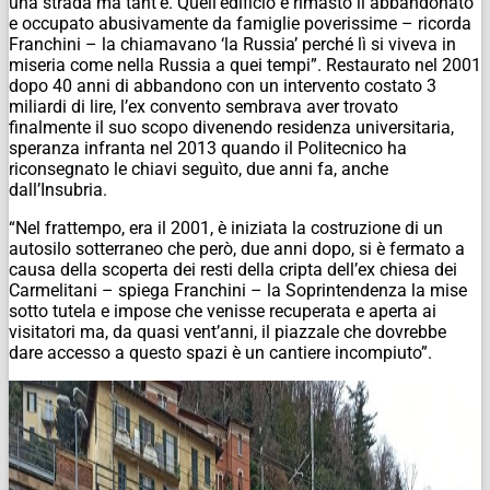
una strada ma tant’è. Quell’edificio è rimasto lì abbandonato
e occupato abusivamente da famiglie poverissime – ricorda
Franchini – la chiamavano ‘la Russia’ perché lì si viveva in
miseria come nella Russia a quei tempi”. Restaurato nel 2001
dopo 40 anni di abbandono con un intervento costato 3
miliardi di lire, l’ex convento sembrava aver trovato
finalmente il suo scopo divenendo residenza universitaria,
speranza infranta nel 2013 quando il Politecnico ha
riconsegnato le chiavi seguìto, due anni fa, anche
dall’Insubria.
“Nel frattempo, era il 2001, è iniziata la costruzione di un
autosilo sotterraneo che però, due anni dopo, si è fermato a
causa della scoperta dei resti della cripta dell’ex chiesa dei
Carmelitani – spiega Franchini – la Soprintendenza la mise
sotto tutela e impose che venisse recuperata e aperta ai
visitatori ma, da quasi vent’anni, il piazzale che dovrebbe
dare accesso a questo spazi è un cantiere incompiuto”.