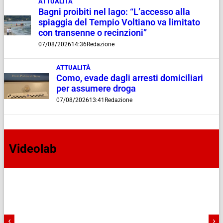
ATTUALITÀ
Bagni proibiti nel lago: “L’accesso alla
spiaggia del Tempio Voltiano va limitato
con transenne o recinzioni”
07/08/2026
14:36
Redazione
ATTUALITÀ
Como, evade dagli arresti domiciliari
per assumere droga
07/08/2026
13:41
Redazione
Videolab
‹
›