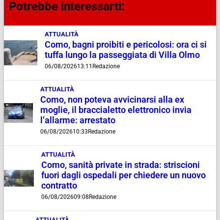
Potrebbe interessarti:
ATTUALITÀ
Como, bagni proibiti e pericolosi: ora ci si
tuffa lungo la passeggiata di Villa Olmo
06/08/2026
13:11
Redazione
ATTUALITÀ
Como, non poteva avvicinarsi alla ex
moglie, il braccialetto elettronico invia
l’allarme: arrestato
06/08/2026
10:33
Redazione
ATTUALITÀ
Como, sanità private in strada: striscioni
fuori dagli ospedali per chiedere un nuovo
contratto
06/08/2026
09:08
Redazione
ATTUALITÀ