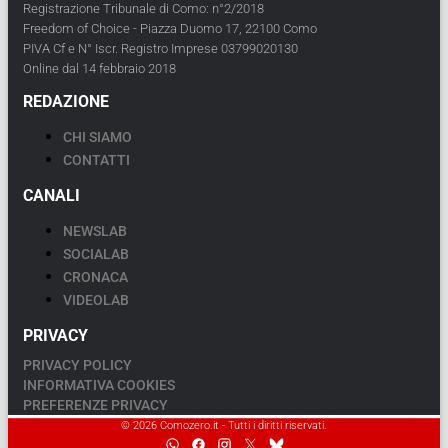
Registrazione Tribunale di Como: n°2/2018
Freedom of Choice - Piazza Duomo 17, 22100 Como
PIVA Cf e N° Iscr. Registro Imprese 03799020130
Online dal 14 febbraio 2018
REDAZIONE
CHI SIAMO
CONTATTI
CANALI
NEWSLAB
SOCIALAB
CRONACA
VIDEOLAB
PRIVACY
PRIVACY POLICY
INFORMATIVA COOKIES
PREFERENZE PRIVACY
© 2026 Comozero.it - Tutti i diritti riservati.