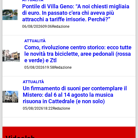
Pontile di Villa Geno: “A noi chiesti migliaia
di euro. In passato c’era chi aveva più
attracchi a tariffe irrisorie. Perché?”
06/08/2026
09:06
Redazione
ATTUALITÀ
Como, rivoluzione centro storico: ecco tutte
le novità tra biciclette, aree pedonali (rossa
e verde) e Ztl
05/08/2026
19:58
Redazione
ATTUALITÀ
Un firmamento di suoni per contemplare il
Mistero: dal 6 al 14 agosto la musica
risuona in Cattedrale (e non solo)
05/08/2026
18:22
Redazione