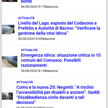
bordo
06/08/2026
19:17
Redazione
ATTUALITÀ
Livello del Lago, esposto del Codacons a
Prefetto e Autorità di Bacino: “Verificare la
gestione della crisi idrica”
06/08/2026
19:02
Redazione
ATTUALITÀ
Emergenza idrica: situazione critica in 10
comuni del Comasco. Possibili
razionamenti
06/08/2026
18:15
Redazione
ATTUALITÀ
Como e la nuova Ztl. Negretti: “A rischio
l’accessibilità per disabili e anziani”. Gaddi:
“Disobbedienza civile davanti a tali
decisioni”
06/08/2026
18:08
Redazione