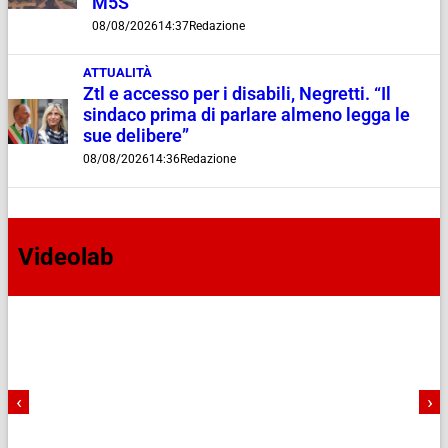
M5S
08/08/2026
14:37
Redazione
ATTUALITÀ
Ztl e accesso per i disabili, Negretti. “Il
sindaco prima di parlare almeno legga le
sue delibere”
08/08/2026
14:36
Redazione
Videolab
‹
›