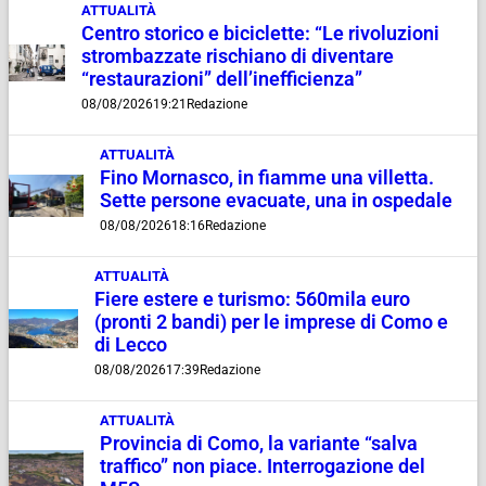
ATTUALITÀ
Centro storico e biciclette: “Le rivoluzioni
strombazzate rischiano di diventare
“restaurazioni” dell’inefficienza”
08/08/2026
19:21
Redazione
ATTUALITÀ
Fino Mornasco, in fiamme una villetta.
Sette persone evacuate, una in ospedale
08/08/2026
18:16
Redazione
ATTUALITÀ
Fiere estere e turismo: 560mila euro
(pronti 2 bandi) per le imprese di Como e
di Lecco
08/08/2026
17:39
Redazione
ATTUALITÀ
Provincia di Como, la variante “salva
traffico” non piace. Interrogazione del