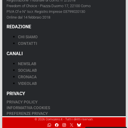
Registrazione Tribunale di Como: n°2/2018
Freedom of Choice - Piazza Duomo 17, 22100 Como
PIVA Cf e N° Iscr. Registro Imprese 03799020130
Online dal 14 febbraio 2018
REDAZIONE
CHI SIAMO
CONTATTI
CANALI
NEWSLAB
SOCIALAB
CRONACA
VIDEOLAB
PRIVACY
PRIVACY POLICY
INFORMATIVA COOKIES
PREFERENZE PRIVACY
© 2026 Comozero.it - Tutti i diritti riservati.