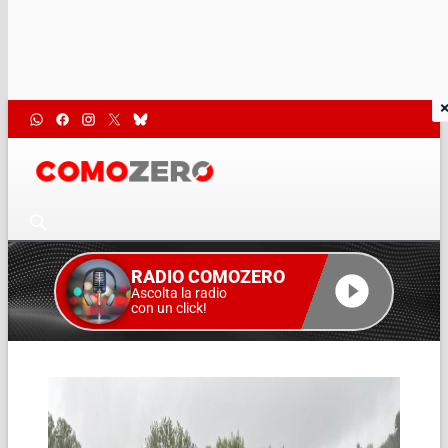
RADIO COMOZERO
Ascolta la radio
con un click!