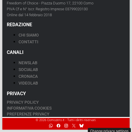
Freedom of Choice - Piazza Duomo 17, 22100 Como
PIVA Cf e N° Iscr. Registro Imprese 03799020130
Online dal 14 febbraio 2018
REDAZIONE
CHI SIAMO
CONTATTI
CANALI
NEWSLAB
SOCIALAB
CRONACA
VIDEOLAB
PRIVACY
PRIVACY POLICY
INFORMATIVA COOKIES
PREFERENZE PRIVACY
© 2026 Comozero.it - Tutti i diritti riservati.
Change privacy settings