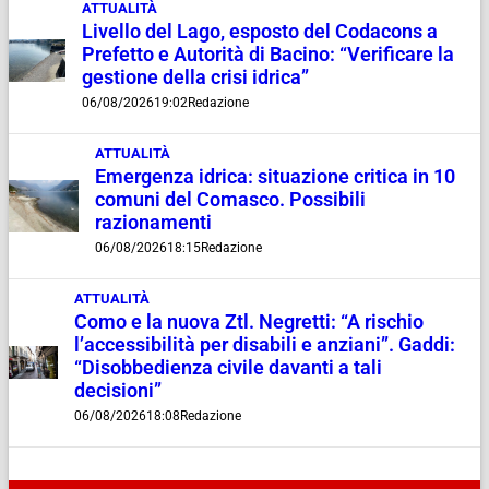
ATTUALITÀ
Livello del Lago, esposto del Codacons a
Prefetto e Autorità di Bacino: “Verificare la
gestione della crisi idrica”
06/08/2026
19:02
Redazione
ATTUALITÀ
Emergenza idrica: situazione critica in 10
comuni del Comasco. Possibili
razionamenti
06/08/2026
18:15
Redazione
ATTUALITÀ
Como e la nuova Ztl. Negretti: “A rischio
l’accessibilità per disabili e anziani”. Gaddi:
“Disobbedienza civile davanti a tali
decisioni”
06/08/2026
18:08
Redazione