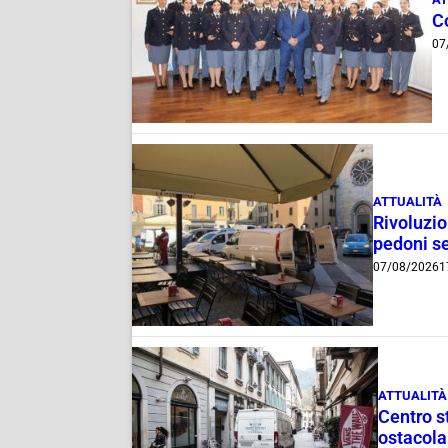
C
07
ATTUALITÀ
Rivoluzio
pedoni se
07/08/2026
1
ATTUALITÀ
Centro st
ostacola