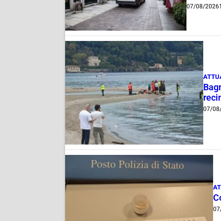
07/08/2026
ATTU
Bagn
reci
07/08
AT
C
07