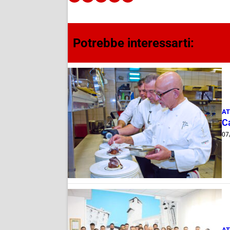
Potrebbe interessarti:
AT
Ca
07
AT