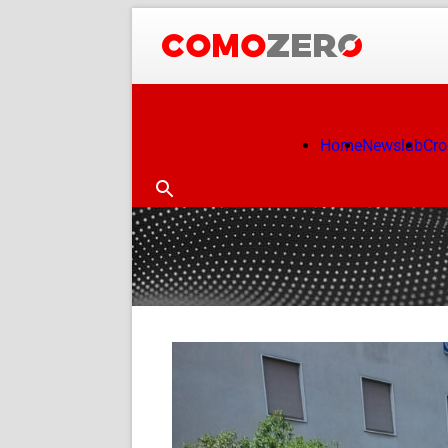
Home
Newslab
Cr