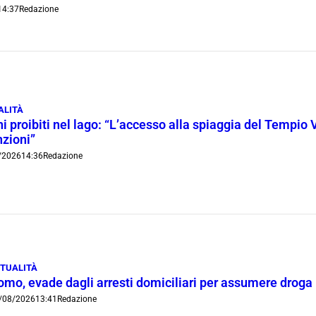
14:37
Redazione
ALITÀ
i proibiti nel lago: “L’accesso alla spiaggia del Tempio 
nzioni”
/2026
14:36
Redazione
TUALITÀ
omo, evade dagli arresti domiciliari per assumere droga
/08/2026
13:41
Redazione