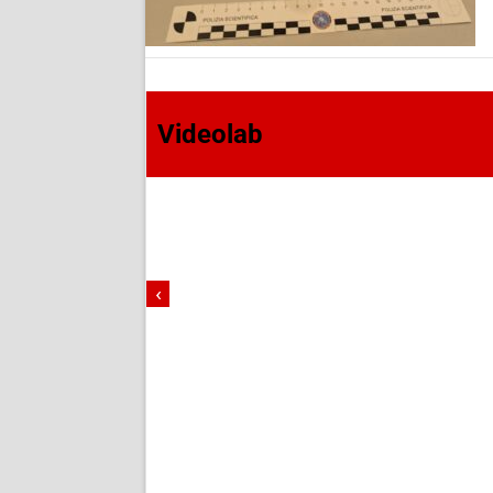
Videolab
‹