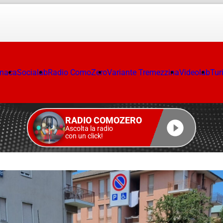
onaca
Socialab
Radio ComoZero
Variante Tremezzina
Videolab
Tur
RADIO COMOZERO
Ascolta la radio
con un click!