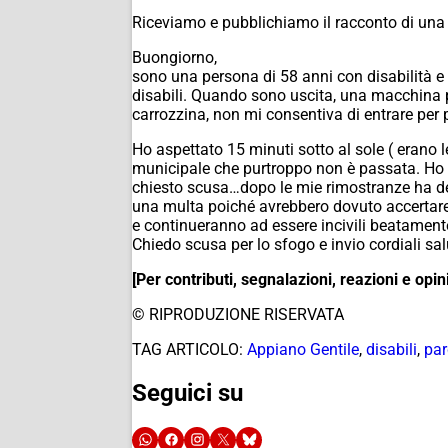
Riceviamo e pubblichiamo il racconto di una l
Buongiorno,
sono una persona di 58 anni con disabilità e v
disabili. Quando sono uscita, una macchina pa
carrozzina, non mi consentiva di entrare per 
Ho aspettato 15 minuti sotto al sole ( erano l
municipale che purtroppo non è passata. Ho d
chiesto scusa…dopo le mie rimostranze ha de
una multa poiché avrebbero dovuto accertare l
e continueranno ad essere incivili beatament
Chiedo scusa per lo sfogo e invio cordiali sal
[Per contributi, segnalazioni, reazioni e 
© RIPRODUZIONE RISERVATA
TAG ARTICOLO:
Appiano Gentile
,
disabili
,
par
Seguici su