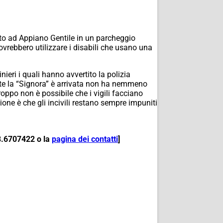
to ad Appiano Gentile in un parcheggio
ovrebbero utilizzare i disabili che usano una
ieri i quali hanno avvertito la polizia
nte la “Signora” è arrivata non ha nemmeno
po non è possibile che i vigili facciano
one è che gli incivili restano sempre impuniti
8.6707422 o la
pagina dei contatti
]