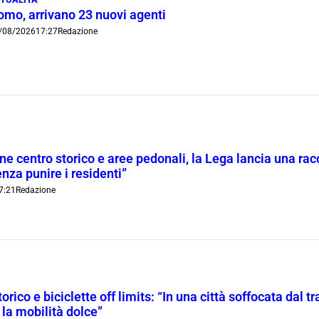
omo, arrivano 23 nuovi agenti
/08/2026
17:27
Redazione
ne centro storico e aree pedonali, la Lega lancia una racc
nza punire i residenti”
7:21
Redazione
orico e biciclette off limits: “In una città soffocata dal t
 la mobilità dolce”