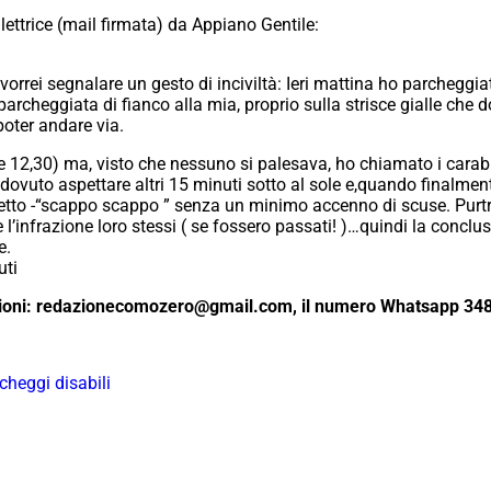
ettrice (mail firmata) da Appiano Gentile:
orrei segnalare un gesto di inciviltà:
Ieri mattina ho parcheggia
rcheggiata di fianco alla mia, proprio sulla strisce gialle che d
poter andare via.
e 12,30) ma, visto che nessuno si palesava, ho chiamato i carabin
ovuto aspettare altri 15 minuti sotto al sole e,quando finalme
tto -“scappo scappo ” senza un minimo accenno di scuse. Purtrop
’infrazione loro stessi ( se fossero passati! )…quindi la conclusi
e.
uti
opinioni: redazionecomozero@gmail.com, il numero Whatsapp 34
cheggi disabili