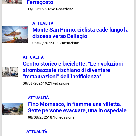
Ferragosto
09/08/2026
07:45
Redazione
ATTUALITÀ
Monte San Primo, ciclista cade lungo la
discesa verso Bellagio
08/08/2026
19:37
Redazione
ATTUALITÀ
Centro storico e biciclette: “Le rivoluzioni
strombazzate rischiano di diventare
“restaurazioni” dell’inefficienza”
08/08/2026
19:21
Redazione
ATTUALITÀ
Fino Mornasco, in fiamme una villetta.
Sette persone evacuate, una in ospedale
08/08/2026
18:16
Redazione
ATTUALITÀ