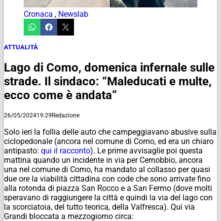
Cronaca
,
Newslab
ATTUALITÀ
Lago di Como, domenica infernale sulle
strade. Il sindaco: “Maleducati e multe,
ecco come è andata”
26/05/2024
19:29
Redazione
Solo ieri la follia delle auto che campeggiavano abusive sulla
ciclopedonale (ancora nel comune di Como, ed era un chiaro
antipasto:
qui il racconto
). Le prime avvisaglie poi questa
mattina quando un incidente in via per Cernobbio, ancora
una nel comune di Como, ha mandato al collasso per quasi
due ore la viabilità cittadina con code che sono arrivate fino
alla rotonda di piazza San Rocco e a San Fermo (dove molti
speravano di raggiungere la città e quindi la via del lago con
la scorciatoia, del tutto teorica, della Valfresca). Qui via
Grandi bloccata a mezzogiorno circa: