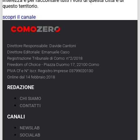
interezza e per raccontare tutti i volti di questa città e di
questo territorio.
scopri il canale
Direttore Responsabile: Davide Cantoni
Direttore Editoriale: Emanuele Caso
Registrazione Tribunale di Como: n°2/2018
Freedom of Choice - Piazza Duomo 17, 22100 Como
PIVA Cf e N° Iscr. Registro Imprese 03799020130
Online dal 14 febbraio 2018
REDAZIONE
CHI SIAMO
CONTATTI
CANALI
NEWSLAB
SOCIALAB