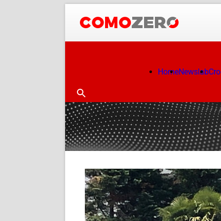
Home
Newslab
Cr