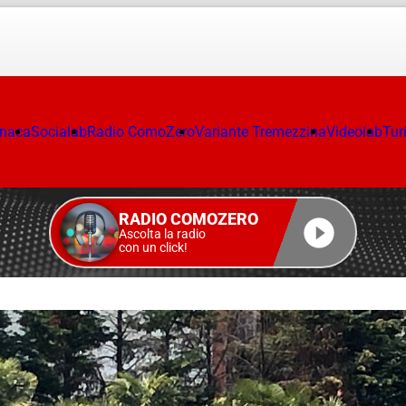
onaca
Socialab
Radio ComoZero
Variante Tremezzina
Videolab
Tur
RADIO COMOZERO
Ascolta la radio
con un click!