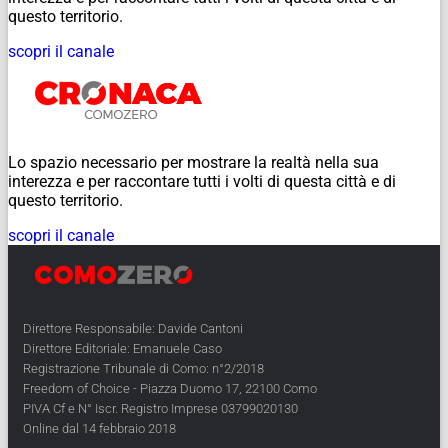
questo territorio.
scopri il canale
Lo spazio necessario per mostrare la realtà nella sua
interezza e per raccontare tutti i volti di questa città e di
questo territorio.
scopri il canale
Direttore Responsabile: Davide Cantoni
Direttore Editoriale: Emanuele Caso
Registrazione Tribunale di Como: n°2/2018
Freedom of Choice - Piazza Duomo 17, 22100 Como
PIVA Cf e N° Iscr. Registro Imprese 03799020130
Online dal 14 febbraio 2018