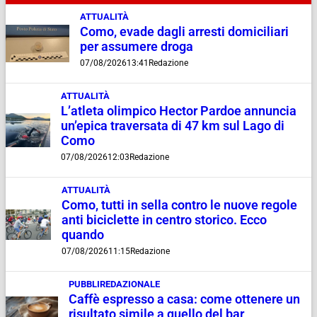
ATTUALITÀ
Como, evade dagli arresti domiciliari
per assumere droga
07/08/2026
13:41
Redazione
ATTUALITÀ
L’atleta olimpico Hector Pardoe annuncia
un’epica traversata di 47 km sul Lago di
Como
07/08/2026
12:03
Redazione
ATTUALITÀ
Como, tutti in sella contro le nuove regole
anti biciclette in centro storico. Ecco
quando
07/08/2026
11:15
Redazione
PUBBLIREDAZIONALE
Caffè espresso a casa: come ottenere un
risultato simile a quello del bar