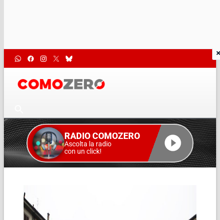
RADIO COMOZERO
Ascolta la radio
con un click!