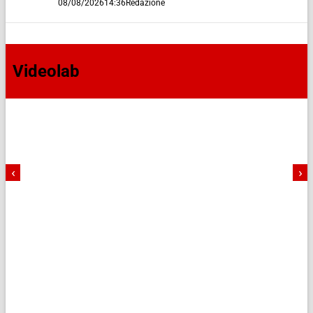
08/08/2026
14:36
Redazione
Videolab
‹
›