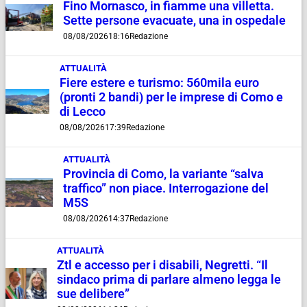
Fino Mornasco, in fiamme una villetta.
Sette persone evacuate, una in ospedale
08/08/2026
18:16
Redazione
ATTUALITÀ
Fiere estere e turismo: 560mila euro
(pronti 2 bandi) per le imprese di Como e
di Lecco
08/08/2026
17:39
Redazione
ATTUALITÀ
Provincia di Como, la variante “salva
traffico” non piace. Interrogazione del
M5S
08/08/2026
14:37
Redazione
ATTUALITÀ
Ztl e accesso per i disabili, Negretti. “Il
sindaco prima di parlare almeno legga le
sue delibere”