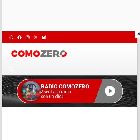
RADIO COMOZERO
Ascolta la radio
con un click!