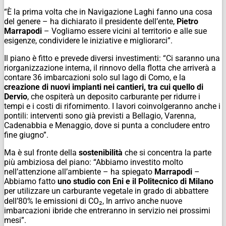
“È la prima volta che in Navigazione Laghi fanno una cosa
del genere – ha dichiarato il presidente dell’ente,
Pietro
Marrapodi
– Vogliamo essere vicini al territorio e alle sue
esigenze, condividere le iniziative e migliorarci”.
Il piano è fitto e prevede diversi investimenti: “Ci saranno una
riorganizzazione interna, il rinnovo della flotta che arriverà a
contare 36 imbarcazioni solo sul lago di Como, e la
creazione di nuovi impianti nei cantieri, tra cui quello di
Dervio
, che ospiterà un deposito carburante per ridurre i
tempi e i costi di rifornimento. I lavori coinvolgeranno anche i
pontili: interventi sono già previsti a Bellagio, Varenna,
Cadenabbia e Menaggio, dove si punta a concludere entro
fine giugno”.
Ma è sul fronte della
sostenibilità
che si concentra la parte
più ambiziosa del piano: “Abbiamo investito molto
nell’attenzione all’ambiente – ha spiegato
Marrapodi
–
Abbiamo fatto
uno studio con Eni e il Politecnico di Milano
per utilizzare un carburante vegetale in grado di abbattere
dell’80% le emissioni di CO₂, In arrivo anche nuove
imbarcazioni ibride che entreranno in servizio nei prossimi
mesi”.