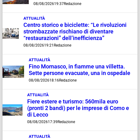
08/08/2026
19:37
Redazione
ATTUALITÀ
Centro storico e biciclette: “Le rivoluzioni
strombazzate rischiano di diventare
“restaurazioni” dell’inefficienza”
08/08/2026
19:21
Redazione
ATTUALITÀ
Fino Mornasco, in fiamme una villetta.
Sette persone evacuate, una in ospedale
08/08/2026
18:16
Redazione
ATTUALITÀ
Fiere estere e turismo: 560mila euro
(pronti 2 bandi) per le imprese di Como e
di Lecco
08/08/2026
17:39
Redazione
ATTUALITÀ