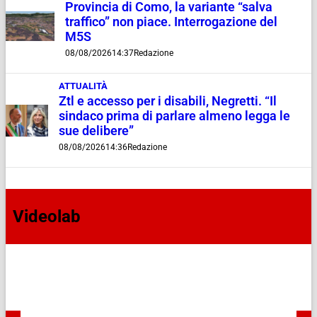
Provincia di Como, la variante “salva
traffico” non piace. Interrogazione del
M5S
08/08/2026
14:37
Redazione
ATTUALITÀ
Ztl e accesso per i disabili, Negretti. “Il
sindaco prima di parlare almeno legga le
sue delibere”
08/08/2026
14:36
Redazione
Videolab