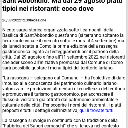
Sant’Abbondio. Ma dal 29 agosto piatti
tipici nei ristoranti: ecco dove
26/08/2022
12:39
Redazione
Niente sagra storica organizzata sotto i campanili della
Basilica di Sant’Abbondio quest’anno (si terranno soltanto la
fiera zootecnica e il mercato sotto le mura il 4 settembre) ma
da lunedì scatta a Como la prima edizione della rassegna
gastronomica legata ai festeggiamenti per il patrono della
città. Dal 29 agosto e fino all’11 settembre 2022 nei ristoranti
che aderiscono all’iniziativa promossa dal Comune di Como
sarà possibile gustare i menù tipici del territorio lariano.
“La rassegna – spiegano dal Comune – ha l’obiettivo di dare
impulso alla conoscenza del patrimonio culinario lariano,
valorizzare le produzioni alimentari di eccellenza del territorio
e promuovere il turismo gastronomico, per accrescere il
flusso di visitatori già attratti dal patrimonio ambientale e
culturale della città. Per scoprire i nomi dei ristoranti, i piatti
proposti e tutti i dettagli dell’iniziativa,
qui li trovate tutti
.
La rassegna si svolge in continuità con la tradizione della
“Fabbrica dei Sapori comaschi” che si teneva nel contesto