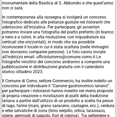
monumentale della Basilica di S. Abbondio e che quest’anno
non ci sarà.
In contemporanea alla rassegna si svolgerà un concorso
fotografico dedicato alle pietanze gustate nei ristoranti che
aderiscono all’iniziativa. Per partecipare, gli avventori
potranno inviare una fotografia del piatto preferito (in bianco
e nero e a colori, in alta risoluzione, con inquadrature sia
verticali che orizzontali), in modo che sia possibile
riconoscere il locale in cui è stata scattata (nelle immagini
non dovranno comparire persone). Le foto vanno inviate
all’indirizzo email: ufficioturismo@comune.como.it Le
fotografie vincitrici del concorso andranno a comporre una
pubblicazione in distribuzione gratuita con il calendario
storico cittadino 2023.
Il Comune di Como, settore Commercio, ha inoltre indetto un
concorso per individuare il “Canone gastronomico lariano”:
per partecipare i ristoratori hanno inserito nei menù proposte
di propria creazione o rivisitazioni di piatti della tradizione
lariana a partire dall’utilizzo di un prodotto a scelta tra pesce
di lago, farine (mais, grano saraceno, castagne, ecc.), verdura
e erbe selvatiche di zona (timo serpillo, ortica, tarassaco,
silene, germogli di luppolo, fiori di robinia). Tra settembre e