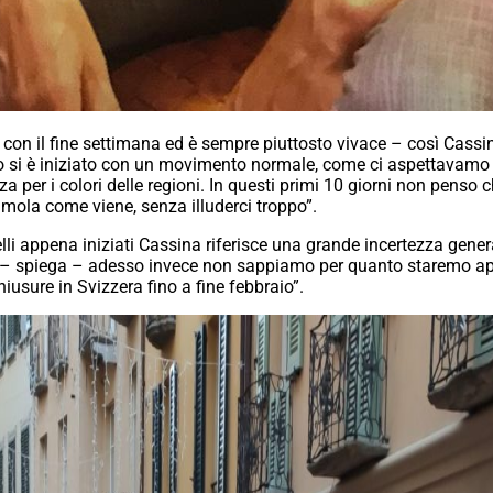
e con il fine settimana ed è sempre piuttosto vivace – così Cassi
 si è iniziato con un movimento normale, come ci aspettavamo p
ezza per i colori delle regioni. In questi primi 10 giorni non pe
amola come viene, senza illuderci troppo”.
uelli appena iniziati Cassina riferisce una grande incertezza gene
 – spiega – adesso invece non sappiamo per quanto staremo aper
hiusure in Svizzera fino a fine febbraio”.