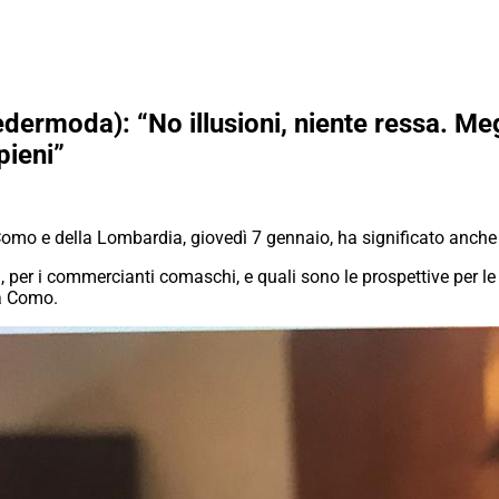
dermoda): “No illusioni, niente ressa. Megl
pieni”
Como e della Lombardia, giovedì 7 gennaio, ha significato anche l’i
, per i commercianti comaschi, e quali sono le prospettive per 
a Como.