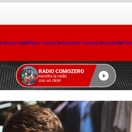
onaca
Socialab
Radio ComoZero
Variante Tremezzina
Videolab
Tur
RADIO COMOZERO
Ascolta la radio
con un click!