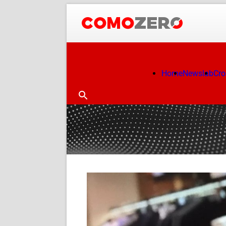
Home
Newslab
Cr