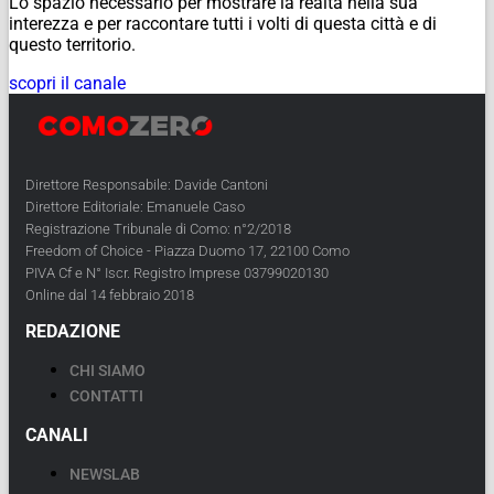
Lo spazio necessario per mostrare la realtà nella sua
interezza e per raccontare tutti i volti di questa città e di
questo territorio.
scopri il canale
Direttore Responsabile: Davide Cantoni
Direttore Editoriale: Emanuele Caso
Registrazione Tribunale di Como: n°2/2018
Freedom of Choice - Piazza Duomo 17, 22100 Como
PIVA Cf e N° Iscr. Registro Imprese 03799020130
Online dal 14 febbraio 2018
REDAZIONE
CHI SIAMO
CONTATTI
CANALI
NEWSLAB