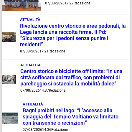
07/08/2026
17:27
Redazione
ATTUALITÀ
Rivoluzione centro storico e aree pedonali, la
Lega lancia una raccolta firme. Il Pd:
“Sicurezza per i pedoni senza punire i
residenti”
07/08/2026
17:21
Redazione
ATTUALITÀ
Centro storico e biciclette off limits: “In una
città soffocata dal traffico, con problemi di
parcheggio si ostacola la mobilità dolce”
07/08/2026
14:37
Redazione
ATTUALITÀ
Bagni proibiti nel lago: “L’accesso alla
spiaggia del Tempio Voltiano va limitato
con transenne o recinzioni”
07/08/2026
14:36
Redazione