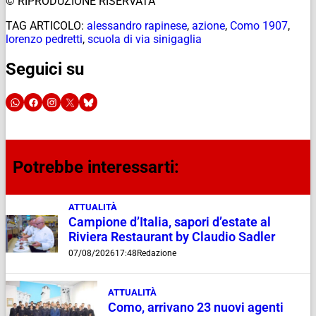
© RIPRODUZIONE RISERVATA
TAG ARTICOLO:
alessandro rapinese
,
azione
,
Como 1907
,
lorenzo pedretti
,
scuola di via sinigaglia
Seguici su
Potrebbe interessarti:
ATTUALITÀ
Campione d’Italia, sapori d’estate al
Riviera Restaurant by Claudio Sadler
07/08/2026
17:48
Redazione
ATTUALITÀ
Como, arrivano 23 nuovi agenti