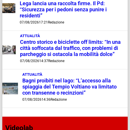
Lega lancia una raccolta firme. Il Pd:
“Sicurezza per i pedoni senza punire i
residenti”
07/08/2026
17:21
Redazione
ATTUALITÀ
Centro storico e biciclette off limits: “In una
città soffocata dal traffico, con problemi di
parcheggio si ostacola la mobilità dolce”
07/08/2026
14:37
Redazione
ATTUALITÀ
Bagni proibiti nel lago: “L’accesso alla
spiaggia del Tempio Voltiano va limitato
con transenne o recinzioni”
07/08/2026
14:36
Redazione
Videolab