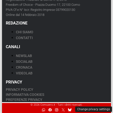
Freedom of Choice - Piazza Duomo 17, 22100 Como
PIVA Cf e N° Iscr. Registro Imprese 03799020130
Online dal 14 febbraio 2018
REDAZIONE
CHI SIAMO
CONTATTI
CANALI
NEWSLAB
SOCIALAB
CRONACA
VIDEOLAB
PRIVACY
PRIVACY POLICY
INFORMATIVA COOKIES
PREFERENZE PRIVACY
© 2026 Comozero.it - Tutti i diritti riservati.
Change privacy settings