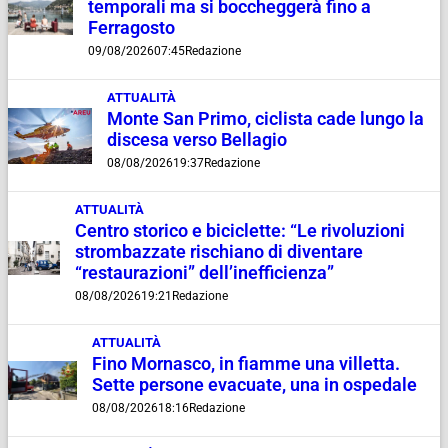
temporali ma si boccheggerà fino a
Ferragosto
09/08/2026
07:45
Redazione
ATTUALITÀ
Monte San Primo, ciclista cade lungo la
discesa verso Bellagio
08/08/2026
19:37
Redazione
ATTUALITÀ
Centro storico e biciclette: “Le rivoluzioni
strombazzate rischiano di diventare
“restaurazioni” dell’inefficienza”
08/08/2026
19:21
Redazione
ATTUALITÀ
Fino Mornasco, in fiamme una villetta.
Sette persone evacuate, una in ospedale
08/08/2026
18:16
Redazione