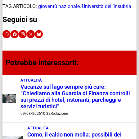
TAG ARTICOLO:
gioventù nazionale
,
Università dell’Insubria
Seguici su
Potrebbe interessarti:
ATTUALITÀ
Vacanze sul lago sempre più care:
“Chiediamo alla Guardia di Finanza controlli
sui prezzi di hotel, ristoranti, parcheggi e
servizi turistici”
09/08/2026
10:32
Redazione
ATTUALITÀ
Como, il caldo non molla: possibili dei