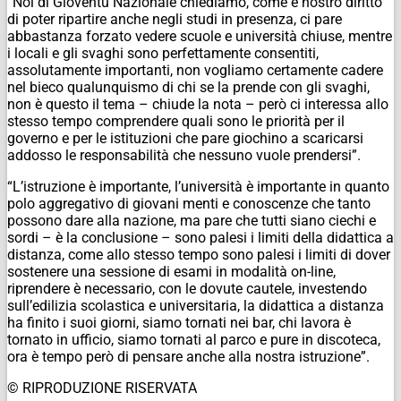
“Noi di Gioventù Nazionale chiediamo, come è nostro diritto
di poter ripartire anche negli studi in presenza, ci pare
abbastanza forzato vedere scuole e università chiuse, mentre
i locali e gli svaghi sono perfettamente consentiti,
assolutamente importanti, non vogliamo certamente cadere
nel bieco qualunquismo di chi se la prende con gli svaghi,
non è questo il tema – chiude la nota – però ci interessa allo
stesso tempo comprendere quali sono le priorità per il
governo e per le istituzioni che pare giochino a scaricarsi
addosso le responsabilità che nessuno vuole prendersi”.
“L’istruzione è importante, l’università è importante in quanto
polo aggregativo di giovani menti e conoscenze che tanto
possono dare alla nazione, ma pare che tutti siano ciechi e
sordi – è la conclusione – sono palesi i limiti della didattica a
distanza, come allo stesso tempo sono palesi i limiti di dover
sostenere una sessione di esami in modalità on-line,
riprendere è necessario, con le dovute cautele, investendo
sull’edilizia scolastica e universitaria, la didattica a distanza
ha finito i suoi giorni, siamo tornati nei bar, chi lavora è
tornato in ufficio, siamo tornati al parco e pure in discoteca,
ora è tempo però di pensare anche alla nostra istruzione”.
© RIPRODUZIONE RISERVATA