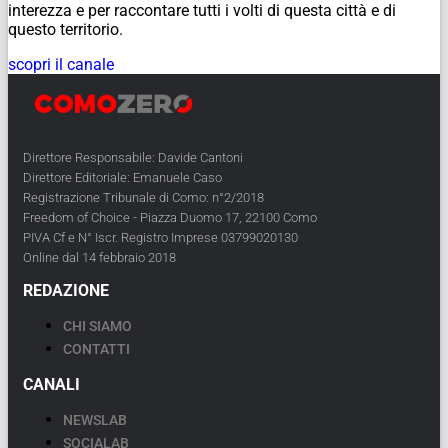
interezza e per raccontare tutti i volti di questa città e di
questo territorio.
scopri il canale
Direttore Responsabile: Davide Cantoni
Direttore Editoriale: Emanuele Caso
Registrazione Tribunale di Como: n°2/2018
Freedom of Choice - Piazza Duomo 17, 22100 Como
PIVA Cf e N° Iscr. Registro Imprese 03799020130
Online dal 14 febbraio 2018
REDAZIONE
CHI SIAMO
CONTATTI
CANALI
NEWSLAB
SOCIALAB