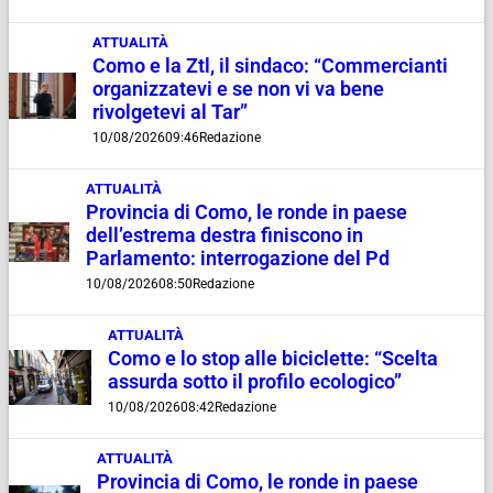
ATTUALITÀ
Como e la Ztl, il sindaco: “Commercianti
organizzatevi e se non vi va bene
rivolgetevi al Tar”
10/08/2026
09:46
Redazione
ATTUALITÀ
Provincia di Como, le ronde in paese
dell’estrema destra finiscono in
Parlamento: interrogazione del Pd
10/08/2026
08:50
Redazione
ATTUALITÀ
Como e lo stop alle biciclette: “Scelta
assurda sotto il profilo ecologico”
10/08/2026
08:42
Redazione
ATTUALITÀ
Provincia di Como, le ronde in paese