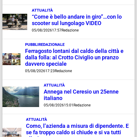
ATTUALITÀ
“Come è bello andare in giro”…con lo
scooter sul lungolago VIDEO
05/08/2026
17:57
Redazione
PUBBLIREDAZIONALE
Ferragosto lontani dal caldo della città e
dalla folla: al Crotto Civiglio un pranzo
davvero speciale
05/08/2026
17:23
Redazione
ATTUALITÀ
Annega nel Ceresio un 25enne
italiano
05/08/2026
15:01
Redazione
ATTUALITÀ
Como, l’azienda a misura di dipendente. E
se fa troppo caldo si chiude e si va tutti