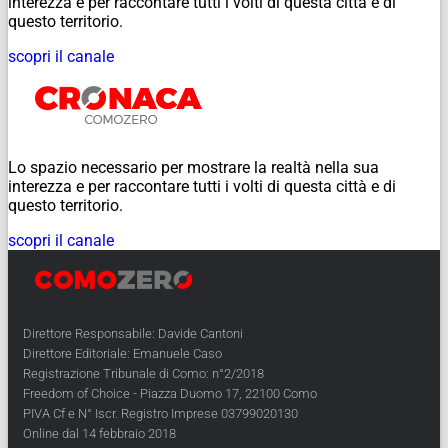
interezza e per raccontare tutti i volti di questa città e di
questo territorio.
scopri il canale
Lo spazio necessario per mostrare la realtà nella sua
interezza e per raccontare tutti i volti di questa città e di
questo territorio.
scopri il canale
Direttore Responsabile: Davide Cantoni
Direttore Editoriale: Emanuele Caso
Registrazione Tribunale di Como: n°2/2018
Freedom of Choice - Piazza Duomo 17, 22100 Como
PIVA Cf e N° Iscr. Registro Imprese 03799020130
Online dal 14 febbraio 2018