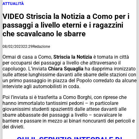
ATTUALITÀ
VIDEO Striscia la Notizia a Como per i
passaggi a livello eterni e i ragazzini
che scavalcano le sbarre
08/02/2023
22:29
Redazione
Ormai di casa a Como,
Striscia la Notizia
è tornata in città
per occuparsi dei passaggi a livello che attraversano il
capoluogo. L’inviata
Chiara Squaglia
ha dapprima ironizzato
sulle attese lunghissime davanti alle sbarre delle stazioni con
un primo passaggio in piazza del Popolo corredato da alcune
interviste agli automobilisti in coda.
Poi l’inviata si è trasferita a Como Borghi, con riprese che
hanno immortalato tantissimi pedoni – in particolare
giovanissimi studenti spazientiti dalle attese davanti alle
sbarre abbassate dei passaggi a livello – scavalcare le
barriere e passare in mezzo ai binari noncuranti dei pericoli e
dei divieti.