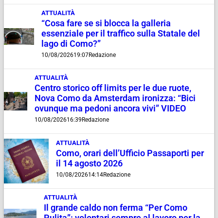
ATTUALITÀ
“Cosa fare se si blocca la galleria
essenziale per il traffico sulla Statale del
lago di Como?”
10/08/2026
19:07
Redazione
ATTUALITÀ
Centro storico off limits per le due ruote,
Nova Como da Amsterdam ironizza: “Bici
ovunque ma pedoni ancora vivi” VIDEO
10/08/2026
16:39
Redazione
ATTUALITÀ
Como, orari dell’Ufficio Passaporti per
il 14 agosto 2026
10/08/2026
14:14
Redazione
ATTUALITÀ
Il grande caldo non ferma “Per Como
Pulita”: volontari sempre al lavoro per la