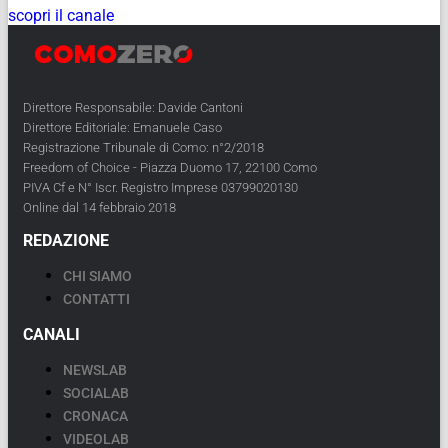
scopri il canale
Direttore Responsabile: Davide Cantoni
Direttore Editoriale: Emanuele Caso
Registrazione Tribunale di Como: n°2/2018
Freedom of Choice - Piazza Duomo 17, 22100 Como
PIVA Cf e N° Iscr. Registro Imprese 03799020130
Online dal 14 febbraio 2018
REDAZIONE
CHI SIAMO
CONTATTI
CANALI
NEWSLAB
SOCIALAB
CRONACA
VIDEOLAB