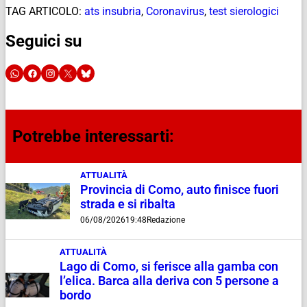
TAG ARTICOLO:
ats insubria
,
Coronavirus
,
test sierologici
Seguici su
Potrebbe interessarti:
ATTUALITÀ
Provincia di Como, auto finisce fuori
strada e si ribalta
06/08/2026
19:48
Redazione
ATTUALITÀ
Lago di Como, si ferisce alla gamba con
l’elica. Barca alla deriva con 5 persone a
bordo