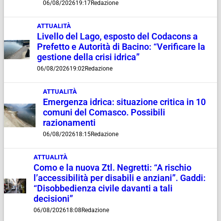
06/08/2026
19:17
Redazione
ATTUALITÀ
Livello del Lago, esposto del Codacons a
Prefetto e Autorità di Bacino: “Verificare la
gestione della crisi idrica”
06/08/2026
19:02
Redazione
ATTUALITÀ
Emergenza idrica: situazione critica in 10
comuni del Comasco. Possibili
razionamenti
06/08/2026
18:15
Redazione
ATTUALITÀ
Como e la nuova Ztl. Negretti: “A rischio
l’accessibilità per disabili e anziani”. Gaddi:
“Disobbedienza civile davanti a tali
decisioni”
06/08/2026
18:08
Redazione