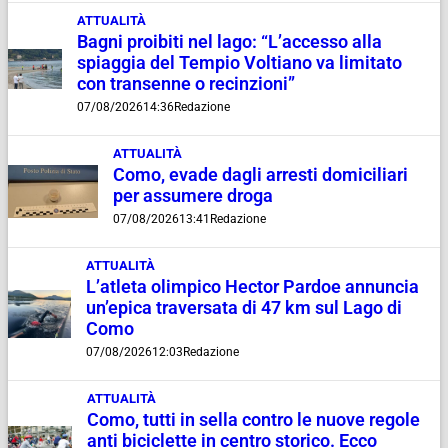
ATTUALITÀ
Bagni proibiti nel lago: “L’accesso alla
spiaggia del Tempio Voltiano va limitato
con transenne o recinzioni”
07/08/2026
14:36
Redazione
ATTUALITÀ
Como, evade dagli arresti domiciliari
per assumere droga
07/08/2026
13:41
Redazione
ATTUALITÀ
L’atleta olimpico Hector Pardoe annuncia
un’epica traversata di 47 km sul Lago di
Como
07/08/2026
12:03
Redazione
ATTUALITÀ
Como, tutti in sella contro le nuove regole
anti biciclette in centro storico. Ecco