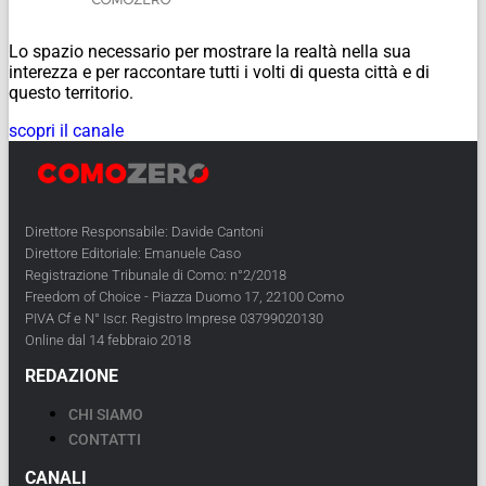
Lo spazio necessario per mostrare la realtà nella sua
interezza e per raccontare tutti i volti di questa città e di
questo territorio.
scopri il canale
Direttore Responsabile: Davide Cantoni
Direttore Editoriale: Emanuele Caso
Registrazione Tribunale di Como: n°2/2018
Freedom of Choice - Piazza Duomo 17, 22100 Como
PIVA Cf e N° Iscr. Registro Imprese 03799020130
Online dal 14 febbraio 2018
REDAZIONE
CHI SIAMO
CONTATTI
CANALI