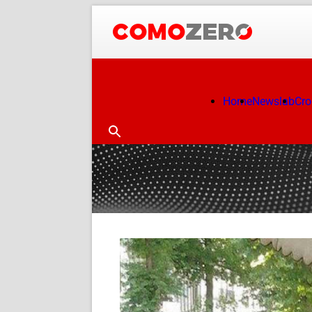
Home
Newslab
Cr