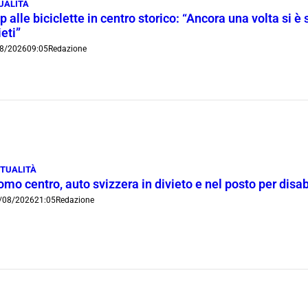
UALITÀ
p alle biciclette in centro storico: “Ancora una volta si è 
ieti”
8/2026
09:05
Redazione
TUALITÀ
mo centro, auto svizzera in divieto e nel posto per disab
/08/2026
21:05
Redazione