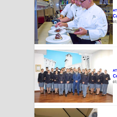
AT
Ca
07
AT
C
07