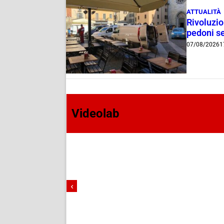
ATTUALITÀ
Rivoluzio
pedoni se
07/08/2026
1
Videolab
‹