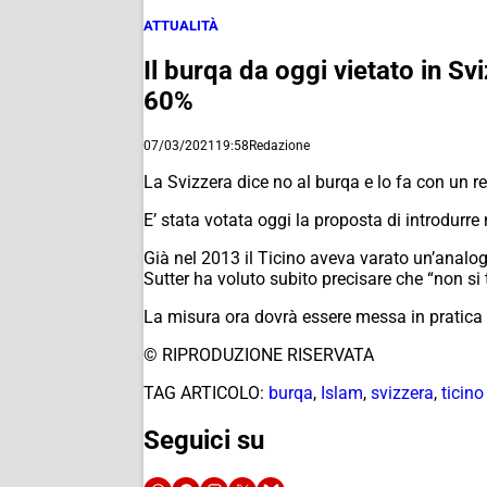
ATTUALITÀ
Il burqa da oggi vietato in Sv
60%
07/03/2021
19:58
Redazione
La Svizzera dice no al burqa e lo fa con un 
E’ stata votata oggi la proposta di introdurre 
Già nel 2013 il Ticino aveva varato un’analog
Sutter ha voluto subito precisare che “non si
La misura ora dovrà essere messa in pratica da
© RIPRODUZIONE RISERVATA
TAG ARTICOLO:
burqa
,
Islam
,
svizzera
,
ticino
Seguici su