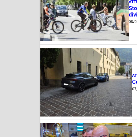
ATT
Sto
div
08/0
AT
Co
07