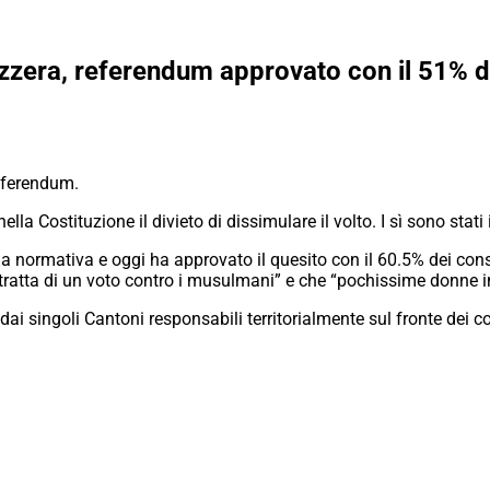
izzera, referendum approvato con il 51% dei
referendum.
nella Costituzione il divieto di dissimulare il volto. I sì sono stat
a normativa e oggi ha approvato il quesito con il 60.5% dei conse
 tratta di un voto contro i musulmani” e che “pochissime donne i
i singoli Cantoni responsabili territorialmente sul fronte dei cont