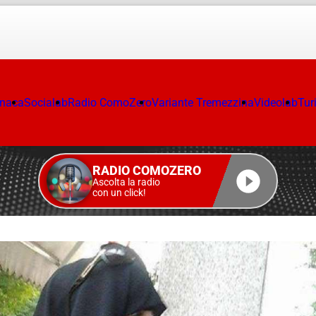
onaca
Socialab
Radio ComoZero
Variante Tremezzina
Videolab
Tur
RADIO COMOZERO
Ascolta la radio
con un click!