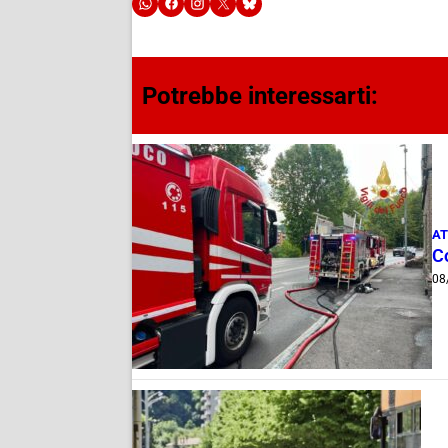
Potrebbe interessarti:
AT
C
08