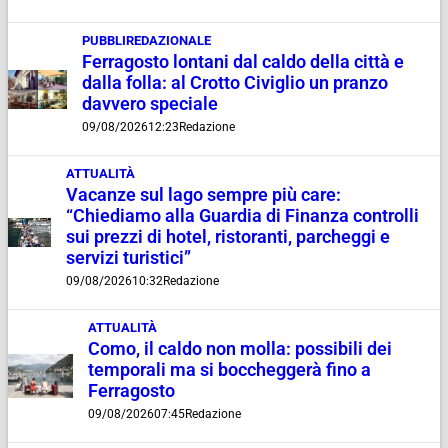
PUBBLIREDAZIONALE
Ferragosto lontani dal caldo della città e
dalla folla: al Crotto Civiglio un pranzo
davvero speciale
09/08/2026
12:23
Redazione
ATTUALITÀ
Vacanze sul lago sempre più care:
“Chiediamo alla Guardia di Finanza controlli
sui prezzi di hotel, ristoranti, parcheggi e
servizi turistici”
09/08/2026
10:32
Redazione
ATTUALITÀ
Como, il caldo non molla: possibili dei
temporali ma si boccheggerà fino a
Ferragosto
09/08/2026
07:45
Redazione