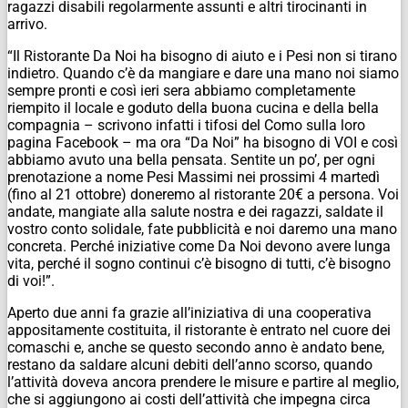
ragazzi disabili regolarmente assunti e altri tirocinanti in
arrivo.
“Il Ristorante Da Noi ha bisogno di aiuto e i Pesi non si tirano
indietro. Quando c’è da mangiare e dare una mano noi siamo
sempre pronti e così ieri sera abbiamo completamente
riempito il locale e goduto della buona cucina e della bella
compagnia – scrivono infatti i tifosi del Como sulla loro
pagina Facebook – ma ora “Da Noi” ha bisogno di VOI e così
abbiamo avuto una bella pensata. Sentite un po’, per ogni
prenotazione a nome Pesi Massimi nei prossimi 4 martedì
(fino al 21 ottobre) doneremo al ristorante 20€ a persona. Voi
andate, mangiate alla salute nostra e dei ragazzi, saldate il
vostro conto solidale, fate pubblicità e noi daremo una mano
concreta. Perché iniziative come Da Noi devono avere lunga
vita, perché il sogno continui c’è bisogno di tutti, c’è bisogno
di voi!”.
Aperto due anni fa grazie all’iniziativa di una cooperativa
appositamente costituita, il ristorante è entrato nel cuore dei
comaschi e, anche se questo secondo anno è andato bene,
restano da saldare alcuni debiti dell’anno scorso, quando
l’attività doveva ancora prendere le misure e partire al meglio,
che si aggiungono ai costi dell’attività che impegna circa