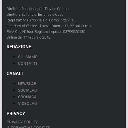
Direttore Responsabile: Davide Cantoni
Direttore Editoriale: Emanuele Caso
Registrazione Tribunale di Como: n°2/2018
Freedom of Choice - Piazza Duomo 17, 22100 Como
PIVA Cf e N° Iscr. Registro Imprese 03799020130
Online dal 14 febbraio 2018
REDAZIONE
CHI SIAMO
CONTATTI
CANALI
NEWSLAB
SOCIALAB
CRONACA
VIDEOLAB
PRIVACY
PRIVACY POLICY
INFORMATIVA COOKIES