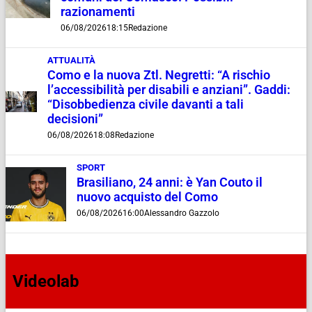
razionamenti
06/08/2026
18:15
Redazione
ATTUALITÀ
Como e la nuova Ztl. Negretti: “A rischio
l’accessibilità per disabili e anziani”. Gaddi:
“Disobbedienza civile davanti a tali
decisioni”
06/08/2026
18:08
Redazione
SPORT
Brasiliano, 24 anni: è Yan Couto il
nuovo acquisto del Como
06/08/2026
16:00
Alessandro Gazzolo
Videolab