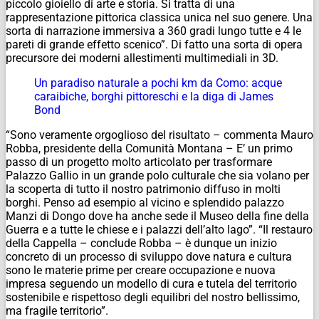
piccolo gioiello di arte e storia. Si tratta di una
rappresentazione pittorica classica unica nel suo genere. Una
sorta di narrazione immersiva a 360 gradi lungo tutte e 4 le
pareti di grande effetto scenico”. Di fatto una sorta di opera
precursore dei moderni allestimenti multimediali in 3D.
Un paradiso naturale a pochi km da Como: acque
caraibiche, borghi pittoreschi e la diga di James
Bond
“Sono veramente orgoglioso del risultato – commenta Mauro
Robba, presidente della Comunità Montana – E’ un primo
passo di un progetto molto articolato per trasformare
Palazzo Gallio in un grande polo culturale che sia volano per
la scoperta di tutto il nostro patrimonio diffuso in molti
borghi. Penso ad esempio al vicino e splendido palazzo
Manzi di Dongo dove ha anche sede il Museo della fine della
Guerra e a tutte le chiese e i palazzi dell’alto lago”. “Il restauro
della Cappella – conclude Robba – è dunque un inizio
concreto di un processo di sviluppo dove natura e cultura
sono le materie prime per creare occupazione e nuova
impresa seguendo un modello di cura e tutela del territorio
sostenibile e rispettoso degli equilibri del nostro bellissimo,
ma fragile territorio”.