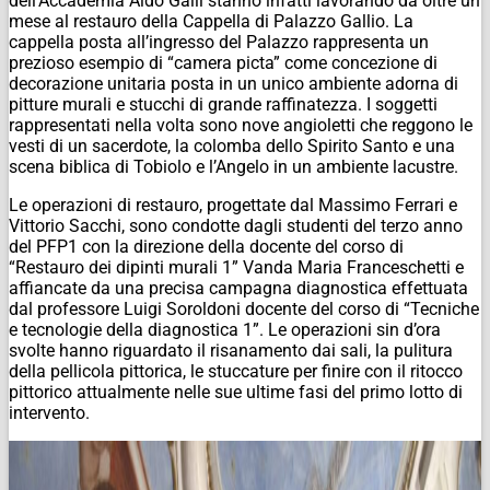
dell’Accademia Aldo Galli stanno infatti lavorando da oltre un
mese al restauro della Cappella di Palazzo Gallio. La
cappella posta all’ingresso del Palazzo rappresenta un
prezioso esempio di “camera picta” come concezione di
decorazione unitaria posta in un unico ambiente adorna di
pitture murali e stucchi di grande raffinatezza. I soggetti
rappresentati nella volta sono nove angioletti che reggono le
vesti di un sacerdote, la colomba dello Spirito Santo e una
scena biblica di Tobiolo e l’Angelo in un ambiente lacustre.
Le operazioni di restauro, progettate dal Massimo Ferrari e
Vittorio Sacchi, sono condotte dagli studenti del terzo anno
del PFP1 con la direzione della docente del corso di
“Restauro dei dipinti murali 1” Vanda Maria Franceschetti e
affiancate da una precisa campagna diagnostica effettuata
dal professore Luigi Soroldoni docente del corso di “Tecniche
e tecnologie della diagnostica 1”. Le operazioni sin d’ora
svolte hanno riguardato il risanamento dai sali, la pulitura
della pellicola pittorica, le stuccature per finire con il ritocco
pittorico attualmente nelle sue ultime fasi del primo lotto di
intervento.