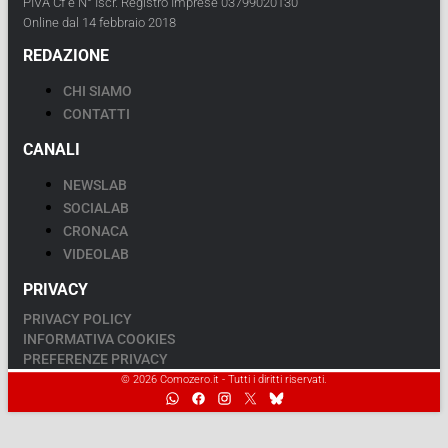
PIVA Cf e N° Iscr. Registro Imprese 03799020130
Online dal 14 febbraio 2018
REDAZIONE
CHI SIAMO
CONTATTI
CANALI
NEWSLAB
SOCIALAB
CRONACA
VIDEOLAB
PRIVACY
PRIVACY POLICY
INFORMATIVA COOKIES
PREFERENZE PRIVACY
© 2026 Comozero.it - Tutti i diritti riservati.