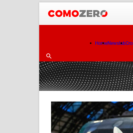
Home
Newslab
Cr