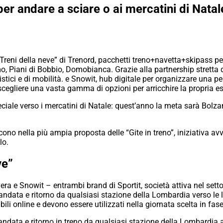
per andare a sciare o ai mercatini di Natal
Treni della neve” di Trenord, pacchetti treno+navetta+skipass per
 Piani di Bobbio, Domobianca. Grazie alla partnership stretta 
ristici e di mobilità. e Snowit, hub digitale per organizzare una
ò scegliere una vasta gamma di opzioni per arricchire la propria es
ale verso i mercatini di Natale: quest’anno la meta sarà Bolzan
riscono nella più ampia proposta delle “Gite in treno”, iniziativa 
lo.
ve”
ra e Snowit – entrambi brand di Sportit, società attiva nel setto
ndata e ritorno da qualsiasi stazione della Lombardia verso le loc
abili online e devono essere utilizzati nella giornata scelta in fa
andata e ritorno in treno da qualsiasi stazione della Lombardia a