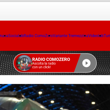
onaca
Socialab
Radio ComoZero
Variante Tremezzina
Videolab
Tur
RADIO COMOZERO
Ascolta la radio
con un click!