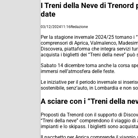
I Treni della Neve di Trenord 
date
03/12/2024
11:16
Redazione
Per la stagione invernale 2024/25 tornano i “
comprensori di Aprica, Valmalenco, Madesimo,
Discovera, piattaforma che integra servizi tu
acquista i biglietti dei “Treni della neve” pu
Sabato 14 dicembre torna anche la corsa speci
immersi nell’atmosfera delle feste.
Le iniziative per il periodo invernale si inse
sostenibile, senz’auto, in Lombardia e non so
A sciare con i “Treni della ne
Proposti da Trenord con il supporto di Discove
“Treni della neve” comprendono il viaggio di a
impianti e lo skipass. I biglietti sono acquist
Il pacchetto per Aprica comprende il viaggio 