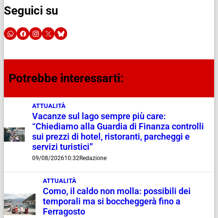
Seguici su
Potrebbe interessarti:
ATTUALITÀ
Vacanze sul lago sempre più care:
“Chiediamo alla Guardia di Finanza controlli
sui prezzi di hotel, ristoranti, parcheggi e
servizi turistici”
09/08/2026
10:32
Redazione
ATTUALITÀ
Como, il caldo non molla: possibili dei
temporali ma si boccheggerà fino a
Ferragosto