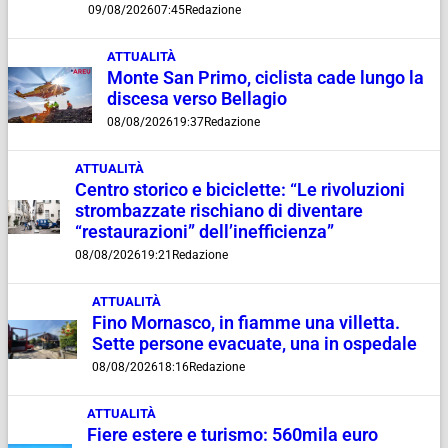
09/08/2026
07:45
Redazione
ATTUALITÀ
Monte San Primo, ciclista cade lungo la
discesa verso Bellagio
08/08/2026
19:37
Redazione
ATTUALITÀ
Centro storico e biciclette: “Le rivoluzioni
strombazzate rischiano di diventare
“restaurazioni” dell’inefficienza”
08/08/2026
19:21
Redazione
ATTUALITÀ
Fino Mornasco, in fiamme una villetta.
Sette persone evacuate, una in ospedale
08/08/2026
18:16
Redazione
ATTUALITÀ
Fiere estere e turismo: 560mila euro