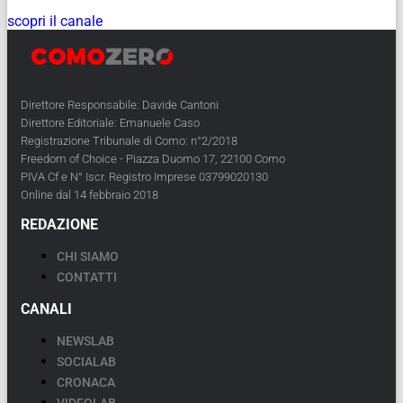
scopri il canale
Direttore Responsabile: Davide Cantoni
Direttore Editoriale: Emanuele Caso
Registrazione Tribunale di Como: n°2/2018
Freedom of Choice - Piazza Duomo 17, 22100 Como
PIVA Cf e N° Iscr. Registro Imprese 03799020130
Online dal 14 febbraio 2018
REDAZIONE
CHI SIAMO
CONTATTI
CANALI
NEWSLAB
SOCIALAB
CRONACA
VIDEOLAB