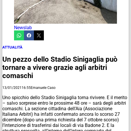
Newslab
ATTUALITÀ
Un pezzo dello Stadio Sinigaglia può
tornare a vivere grazie agli arbitri
comaschi
13/01/2021
16:55
Emanuele Caso
Uno spicchio dello Stadio Sinigaglia torna rivivere. E il merito
– salvo sorprese entro le prossime 48 ore – sarà degli arbitri
comaschi. La sezione cittadina dell’Aia (Associazione
Italiana Arbitri) ha infatti confermato ancora lo scorso 27
dicembre (dopo una prima richiesta del 7 ottobre scorso)
l’intenzione di trasferirsi dai locali di via Badone 2. E la
struttura prescelta, all’interno dell’intero comparto del