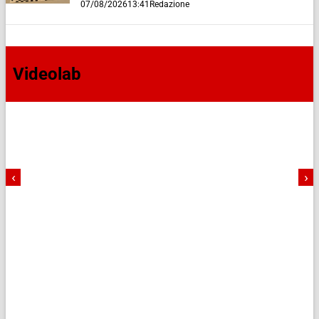
07/08/2026
13:41
Redazione
Videolab
‹
›