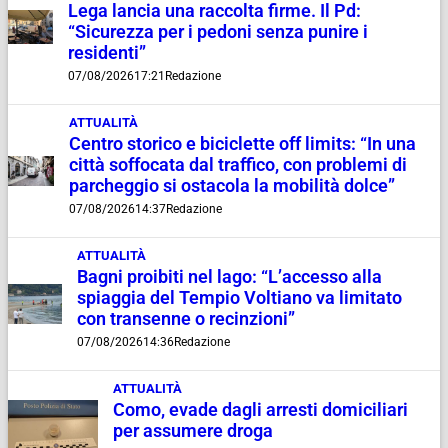
Lega lancia una raccolta firme. Il Pd:
“Sicurezza per i pedoni senza punire i
residenti”
07/08/2026
17:21
Redazione
ATTUALITÀ
Centro storico e biciclette off limits: “In una
città soffocata dal traffico, con problemi di
parcheggio si ostacola la mobilità dolce”
07/08/2026
14:37
Redazione
ATTUALITÀ
Bagni proibiti nel lago: “L’accesso alla
spiaggia del Tempio Voltiano va limitato
con transenne o recinzioni”
07/08/2026
14:36
Redazione
ATTUALITÀ
Como, evade dagli arresti domiciliari
per assumere droga