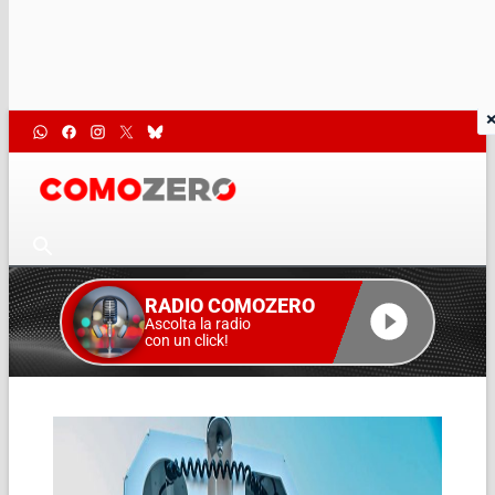
RADIO COMOZERO
Ascolta la radio
con un click!