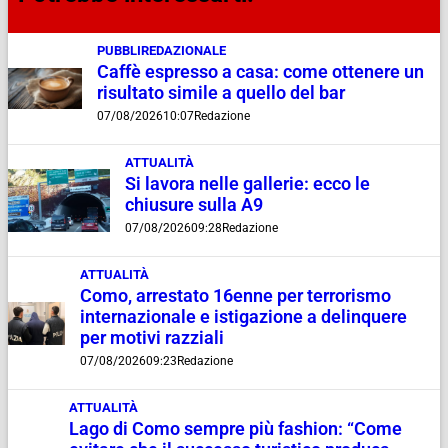
PUBBLIREDAZIONALE
Caffè espresso a casa: come ottenere un
risultato simile a quello del bar
07/08/2026
10:07
Redazione
ATTUALITÀ
Si lavora nelle gallerie: ecco le
chiusure sulla A9
07/08/2026
09:28
Redazione
ATTUALITÀ
Como, arrestato 16enne per terrorismo
internazionale e istigazione a delinquere
per motivi razziali
07/08/2026
09:23
Redazione
ATTUALITÀ
Lago di Como sempre più fashion: “Come