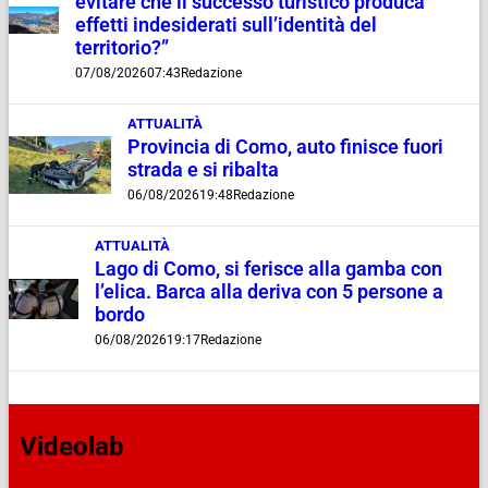
evitare che il successo turistico produca
effetti indesiderati sull’identità del
territorio?”
07/08/2026
07:43
Redazione
ATTUALITÀ
Provincia di Como, auto finisce fuori
strada e si ribalta
06/08/2026
19:48
Redazione
ATTUALITÀ
Lago di Como, si ferisce alla gamba con
l’elica. Barca alla deriva con 5 persone a
bordo
06/08/2026
19:17
Redazione
Videolab