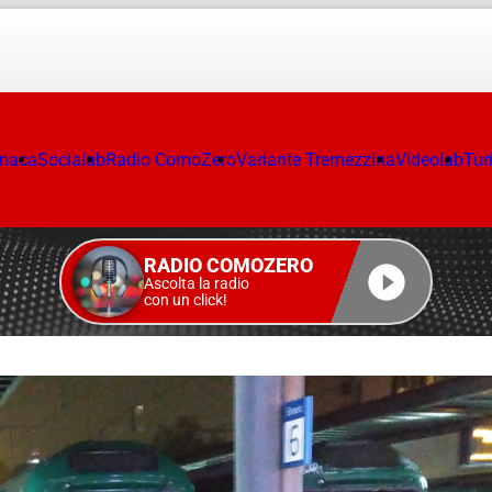
onaca
Socialab
Radio ComoZero
Variante Tremezzina
Videolab
Tur
RADIO COMOZERO
Ascolta la radio
con un click!