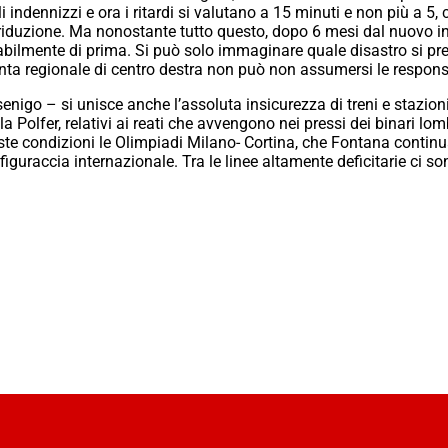
 indennizzi e ora i ritardi si valutano a 15 minuti e non più a 5,
n riduzione. Ma nonostante tutto questo, dopo 6 mesi dal nuovo i
bilmente di prima. Si può solo immaginare quale disastro si pre
iunta regionale di centro destra non può non assumersi le responsa
enigo – si unisce anche l’assoluta insicurezza di treni e stazion
lla Polfer, relativi ai reati che avvengono nei pressi dei binari lo
este condizioni le Olimpiadi Milano- Cortina, che Fontana contin
iguraccia internazionale. Tra le linee altamente deficitarie ci son