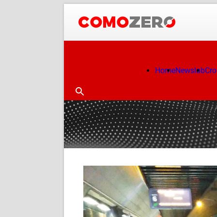
Home
Newslab
Cr