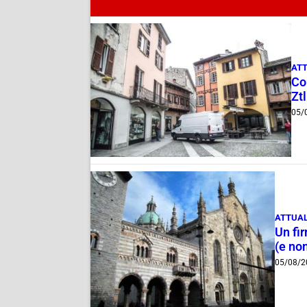
ATT
Com
Ztl
05/
ATTUAL
Un fi
(e non
05/08/2