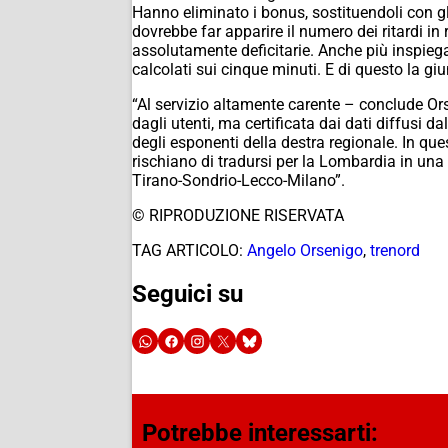
Hanno eliminato i bonus, sostituendoli con gli
dovrebbe far apparire il numero dei ritardi i
assolutamente deficitarie. Anche più inspiega
calcolati sui cinque minuti. E di questo la g
“Al servizio altamente carente – conclude Ors
dagli utenti, ma certificata dai dati diffusi da
degli esponenti della destra regionale. In qu
rischiano di tradursi per la Lombardia in una f
Tirano-Sondrio-Lecco-Milano”.
© RIPRODUZIONE RISERVATA
TAG ARTICOLO:
Angelo Orsenigo
,
trenord
Seguici su
Potrebbe interessarti: