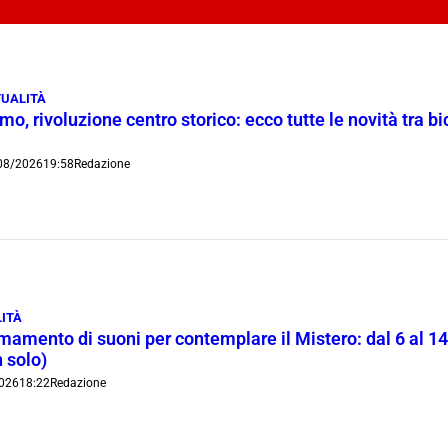
UALITÀ
o, rivoluzione centro storico: ecco tutte le novità tra bi
08/2026
19:58
Redazione
ITÀ
rmamento di suoni per contemplare il Mistero: dal 6 al 1
 solo)
026
18:22
Redazione