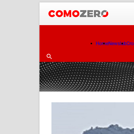
Home
Newslab
Cr