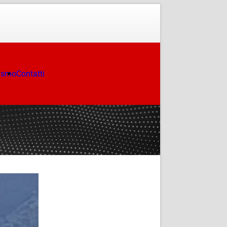
ismo
Contatti