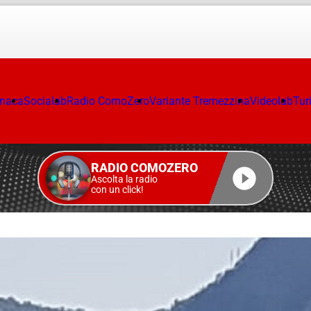
onaca
Socialab
Radio ComoZero
Variante Tremezzina
Videolab
Tur
RADIO COMOZERO
Ascolta la radio
con un click!