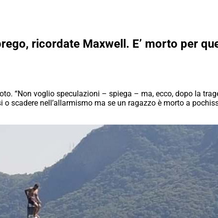
 prego, ricordate Maxwell. E’ morto per ques
foto. “Non voglio speculazioni – spiega – ma, ecco, dopo la tra
 o scadere nell’allarmismo ma se un ragazzo è morto a pochissim