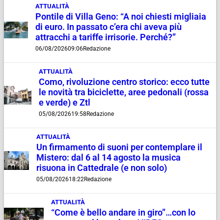
ATTUALITÀ
Pontile di Villa Geno: “A noi chiesti migliaia
di euro. In passato c’era chi aveva più
attracchi a tariffe irrisorie. Perché?”
06/08/2026
09:06
Redazione
ATTUALITÀ
Como, rivoluzione centro storico: ecco tutte
le novità tra biciclette, aree pedonali (rossa
e verde) e Ztl
05/08/2026
19:58
Redazione
ATTUALITÀ
Un firmamento di suoni per contemplare il
Mistero: dal 6 al 14 agosto la musica
risuona in Cattedrale (e non solo)
05/08/2026
18:22
Redazione
ATTUALITÀ
“Come è bello andare in giro”…con lo