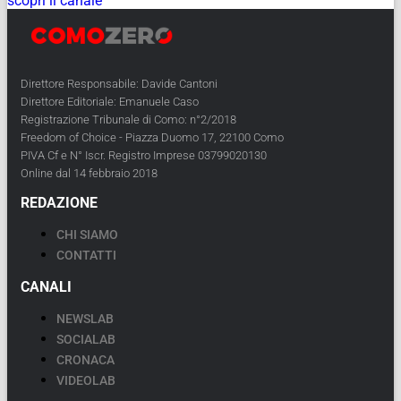
scopri il canale
Direttore Responsabile: Davide Cantoni
Direttore Editoriale: Emanuele Caso
Registrazione Tribunale di Como: n°2/2018
Freedom of Choice - Piazza Duomo 17, 22100 Como
PIVA Cf e N° Iscr. Registro Imprese 03799020130
Online dal 14 febbraio 2018
REDAZIONE
CHI SIAMO
CONTATTI
CANALI
NEWSLAB
SOCIALAB
CRONACA
VIDEOLAB