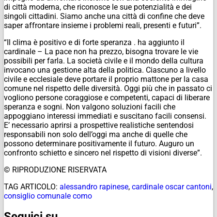
di città moderna, che riconosce le sue potenzialità e dei
singoli cittadini. Siamo anche una città di confine che deve
saper affrontare insieme i problemi reali, presenti e futuri”.
“Il clima è positivo e di forte speranza . ha aggiunto il
cardinale – La pace non ha prezzo, bisogna trovare le vie
possibili per farla. La società civile e il mondo della cultura
invocano una gestione alta della politica. Ciascuno a livello
civile e ecclesiale deve portare il proprio mattone per la casa
comune nel rispetto delle diversità. Oggi più che in passato ci
vogliono persone coraggiose e competenti, capaci di liberare
speranza e sogni. Non valgono soluzioni facili che
appoggiano interessi immediati e suscitano facili consensi.
E’ necessario aprirsi a prospettive realistiche sentendosi
responsabili non solo dell’oggi ma anche di quelle che
possono determinare positivamente il futuro. Auguro un
confronto schietto e sincero nel rispetto di visioni diverse”.
© RIPRODUZIONE RISERVATA
TAG ARTICOLO:
alessandro rapinese
,
cardinale oscar cantoni
,
consiglio comunale como
Seguici su