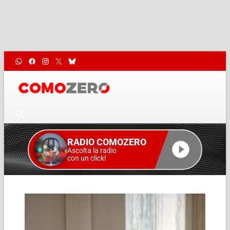
RADIO COMOZERO
Ascolta la radio
con un click!