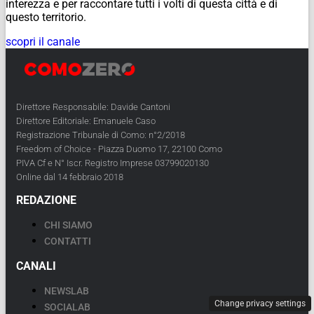
interezza e per raccontare tutti i volti di questa città e di
questo territorio.
scopri il canale
Direttore Responsabile: Davide Cantoni
Direttore Editoriale: Emanuele Caso
Registrazione Tribunale di Como: n°2/2018
Freedom of Choice - Piazza Duomo 17, 22100 Como
PIVA Cf e N° Iscr. Registro Imprese 03799020130
Online dal 14 febbraio 2018
REDAZIONE
CHI SIAMO
CONTATTI
CANALI
NEWSLAB
Change privacy settings
SOCIALAB