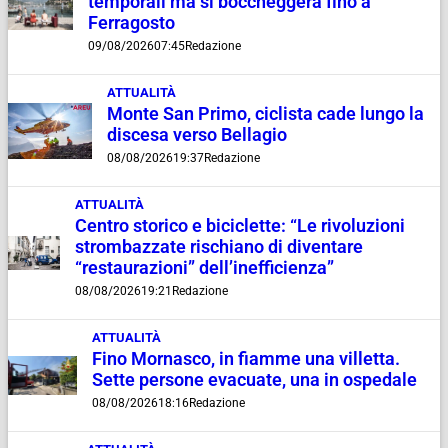
temporali ma si boccheggerà fino a
Ferragosto
09/08/2026
07:45
Redazione
ATTUALITÀ
Monte San Primo, ciclista cade lungo la
discesa verso Bellagio
08/08/2026
19:37
Redazione
ATTUALITÀ
Centro storico e biciclette: “Le rivoluzioni
strombazzate rischiano di diventare
“restaurazioni” dell’inefficienza”
08/08/2026
19:21
Redazione
ATTUALITÀ
Fino Mornasco, in fiamme una villetta.
Sette persone evacuate, una in ospedale
08/08/2026
18:16
Redazione