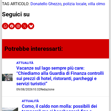
TAG ARTICOLO:
Donatello Ghezzo
,
polizia locale
,
villa olmo
Seguici su
Potrebbe interessarti:
ATTUALITÀ
Vacanze sul lago sempre più care:
“Chiediamo alla Guardia di Finanza controlli
sui prezzi di hotel, ristoranti, parcheggi e
servizi turistici”
09/08/2026
10:32
Redazione
ATTUALITÀ
Como, il caldo non molla: possibili dei