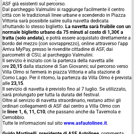
ASF già esistenti sul percorso.
Dal parcheggio Valmulini si raggiunge facilmente il centro
città con le tradizionali linee urbane e scendendo in Piazza
Vittoria sarà possibile salire sulla navetta dedicata
sfruttando lo stesso biglietto.
La navetta sarà fruibile con un
normale biglietto urbano da 75 minuti al costo di 1,30€ a
tratta (solo andata)
, e potrà essere acquistato direttamente a
bordo del mezzo (con sovrapprezzo), online attraverso l’app
Arriva MyPay, presso le rivendite cittadine di ASF, dai
parcometri di CSU, al parcheggio Valmulini.
Il servizio è iniziato con la partenza della navetta alle
ore
20,15
dalla stazione di San Giovanni; sul percorso verso
Villa Olmo si fermerà in piazza Vittoria e alla stazione di
Como Lago. Per il ritorno, la partenza da Villa Olmo è prevista
alle
23,15
.
Il servizio di navetta è previsto fino al 7 luglio. Se utilizzato,
sarà prolungato per tutta la durata del festival.
Oltre al servizio di navetta straordinario, restano attivi gli
ordinari collegamenti di ASF dal centro a Villa Olmo con
le
linee 1, 6, 11, C10
, che passano anche da Tavernola e
Cernobbio.
Tutte le informazioni sul sito
www.asfautolinee.it
.
Guido Martinelli, presidente di ASF Autolinee
, commenta