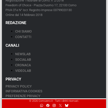
Registrazione Tribunale di Como: n°2/2018
Freedom of Choice - Piazza Duomo 17, 22100 Como
PIVA Cf e N° Iscr. Registro Imprese 03799020130
Online dal 14 febbraio 2018
REDAZIONE
CHI SIAMO
CONTATTI
CANALI
NEWSLAB
SOCIALAB
CRONACA
VIDEOLAB
PRIVACY
PRIVACY POLICY
INFORMATIVA COOKIES
PREFERENZE PRIVACY
© 2026 Comozero.it - Tutti i diritti riservati.