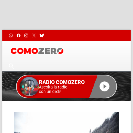
RADIO COMOZERO
Ascolta la radio
con un click!