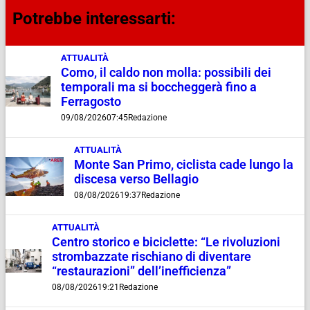
Potrebbe interessarti:
ATTUALITÀ
Como, il caldo non molla: possibili dei
temporali ma si boccheggerà fino a
Ferragosto
09/08/2026
07:45
Redazione
ATTUALITÀ
Monte San Primo, ciclista cade lungo la
discesa verso Bellagio
08/08/2026
19:37
Redazione
ATTUALITÀ
Centro storico e biciclette: “Le rivoluzioni
strombazzate rischiano di diventare
“restaurazioni” dell’inefficienza”
08/08/2026
19:21
Redazione