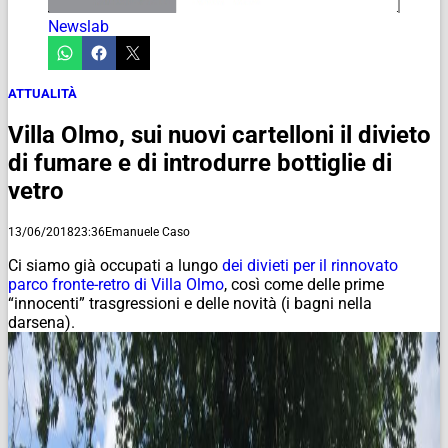
Newslab
ATTUALITÀ
Villa Olmo, sui nuovi cartelloni il divieto
di fumare e di introdurre bottiglie di
vetro
13/06/2018
23:36
Emanuele Caso
Ci siamo già occupati a lungo
dei divieti per il rinnovato
parco fronte-retro di Villa Olmo
, così come delle prime
“innocenti” trasgressioni e delle novità (i bagni nella
darsena).