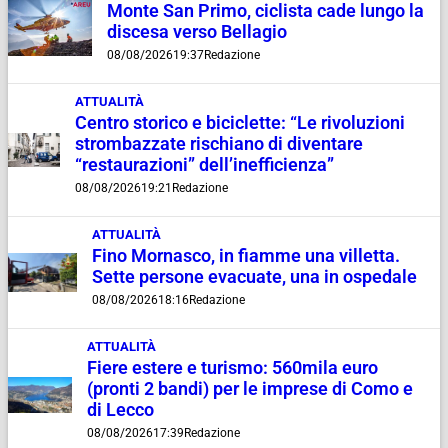
Monte San Primo, ciclista cade lungo la
discesa verso Bellagio
08/08/2026
19:37
Redazione
ATTUALITÀ
Centro storico e biciclette: “Le rivoluzioni
strombazzate rischiano di diventare
“restaurazioni” dell’inefficienza”
08/08/2026
19:21
Redazione
ATTUALITÀ
Fino Mornasco, in fiamme una villetta.
Sette persone evacuate, una in ospedale
08/08/2026
18:16
Redazione
ATTUALITÀ
Fiere estere e turismo: 560mila euro
(pronti 2 bandi) per le imprese di Como e
di Lecco
08/08/2026
17:39
Redazione