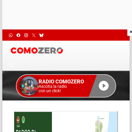
RADIO COMOZERO
Ascolta la radio
con un click!