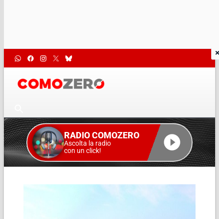
RADIO COMOZERO
Ascolta la radio
con un click!