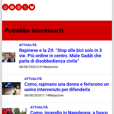
Potrebbe interessarti:
ATTUALITÀ
Rapinese e la Ztl: “Stop alle bici solo in 3
vie. Più ordine in centro. Male Gaddi che
parla di disobbedienza civile”
08/08/2026
12:01
Redazione
ATTUALITÀ
Como, rapinano una donna e feriscono un
uomo intervenuto per difenderla
08/08/2026
11:14
Redazione
ATTUALITÀ
Como, incendio in Napoleona: a fuoco