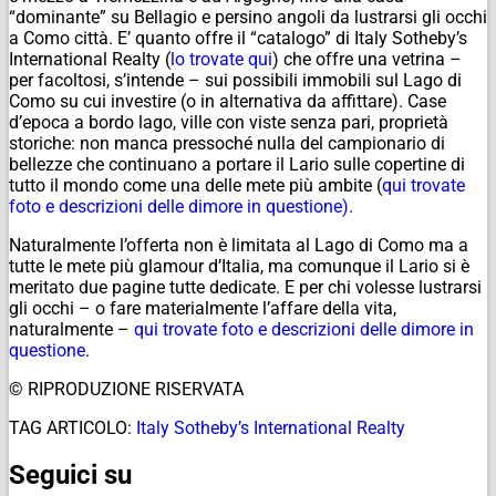
“dominante” su Bellagio e persino angoli da lustrarsi gli occhi
a Como città. E’ quanto offre il “catalogo” di Italy Sotheby’s
International Realty (
lo trovate qui
) che offre una vetrina –
per facoltosi, s’intende – sui possibili immobili sul Lago di
Como su cui investire (o in alternativa da affittare). Case
d’epoca a bordo lago, ville con viste senza pari, proprietà
storiche: non manca pressoché nulla del campionario di
bellezze che continuano a portare il Lario sulle copertine di
tutto il mondo come una delle mete più ambite (
qui trovate
foto e descrizioni delle dimore in questione).
Naturalmente l’offerta non è limitata al Lago di Como ma a
tutte le mete più glamour d’Italia, ma comunque il Lario si è
meritato due pagine tutte dedicate. E per chi volesse lustrarsi
gli occhi – o fare materialmente l’affare della vita,
naturalmente –
qui trovate foto e descrizioni delle dimore in
questione
.
© RIPRODUZIONE RISERVATA
TAG ARTICOLO:
Italy Sotheby’s International Realty
Seguici su