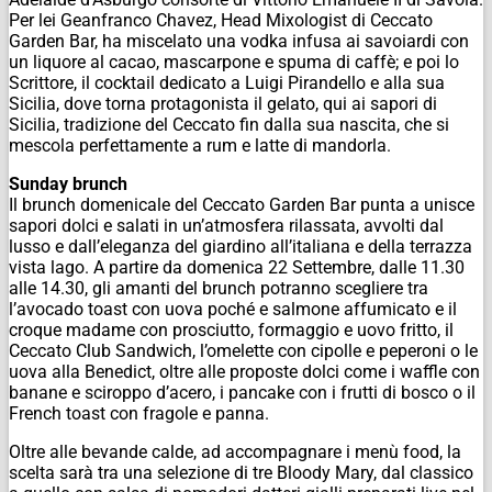
Per lei Geanfranco Chavez, Head Mixologist di Ceccato
Garden Bar, ha miscelato una vodka infusa ai savoiardi con
un liquore al cacao, mascarpone e spuma di caffè; e poi lo
Scrittore, il cocktail dedicato a Luigi Pirandello e alla sua
Sicilia, dove torna protagonista il gelato, qui ai sapori di
Sicilia, tradizione del Ceccato fin dalla sua nascita, che si
mescola perfettamente a rum e latte di mandorla.
Sunday brunch
Il brunch domenicale del Ceccato Garden Bar punta a unisce
sapori dolci e salati in un’atmosfera rilassata, avvolti dal
lusso e dall’eleganza del giardino all’italiana e della terrazza
vista lago. A partire da domenica 22 Settembre, dalle 11.30
alle 14.30, gli amanti del brunch potranno scegliere tra
l’avocado toast con uova poché e salmone affumicato e il
croque madame con prosciutto, formaggio e uovo fritto, il
Ceccato Club Sandwich, l’omelette con cipolle e peperoni o le
uova alla Benedict, oltre alle proposte dolci come i waffle con
banane e sciroppo d’acero, i pancake con i frutti di bosco o il
French toast con fragole e panna.
Oltre alle bevande calde, ad accompagnare i menù food, la
scelta sarà tra una selezione di tre Bloody Mary, dal classico