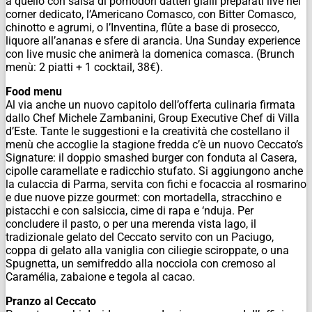
a quello con salsa di pomodori datteri gialli preparati live nel
corner dedicato, l’Americano Comasco, con Bitter Comasco,
chinotto e agrumi, o l’Inventina, flûte a base di prosecco,
liquore all’ananas e sfere di arancia. Una Sunday experience
con live music che animerà la domenica comasca. (Brunch
menù: 2 piatti + 1 cocktail, 38€).
Food menu
Al via anche un nuovo capitolo dell’offerta culinaria firmata
dallo Chef Michele Zambanini, Group Executive Chef di Villa
d’Este. Tante le suggestioni e la creatività che costellano il
menù che accoglie la stagione fredda c’è un nuovo Ceccato’s
Signature: il doppio smashed burger con fonduta al Casera,
cipolle caramellate e radicchio stufato. Si aggiungono anche
la culaccia di Parma, servita con fichi e focaccia al rosmarino
e due nuove pizze gourmet: con mortadella, stracchino e
pistacchi e con salsiccia, cime di rapa e ‘nduja. Per
concludere il pasto, o per una merenda vista lago, il
tradizionale gelato del Ceccato servito con un Paciugo,
coppa di gelato alla vaniglia con ciliegie sciroppate, o una
Spugnetta, un semifreddo alla nocciola con cremoso al
Caramélia, zabaione e tegola al cacao.
Pranzo al Ceccato