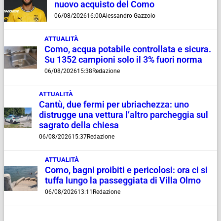
nuovo acquisto del Como
06/08/2026
16:00
Alessandro Gazzolo
ATTUALITÀ
Como, acqua potabile controllata e sicura.
Su 1352 campioni solo il 3% fuori norma
06/08/2026
15:38
Redazione
ATTUALITÀ
Cantù, due fermi per ubriachezza: uno
distrugge una vettura l’altro parcheggia sul
sagrato della chiesa
06/08/2026
15:37
Redazione
ATTUALITÀ
Como, bagni proibiti e pericolosi: ora ci si
tuffa lungo la passeggiata di Villa Olmo
06/08/2026
13:11
Redazione