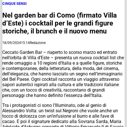
CINQUE SENSI
Nel garden bar di Como (firmato Villa
d’Este) i cocktail per le grandi figure
storiche, il brunch e il nuovo menu
18/09/2024
15:14
Redazione
Ceccato Garden Bar – riaperto lo scorso marzo ed entrato
nell’orbita di Villa d’Este – presenta un nuova cocktail list che
rende omaggio a 10 regioni d’Italia e a quelle figure, storiche
e contemporanee, della letteratura, della moda, del cinema,
dell’eleganza, che hanno lasciato un segno nell’immaginario
del Bel Paese. Ogni cocktail racconta un viaggio attraverso
sapori autentici ispirati alla cultura e alle tradizioni italiane
che, con un tocco di creatività, raccontano di grandi
personaggi che hanno definito l’essenza dell’Italia.
Tra i protagonisti ci sono l’Illuminato, ode al genio di
Alessandro Volta: un twist sul Negroni che vuole anche un
tocco di dolcezza con un’infusione al burro e alle fave di
cacao. E poi il signature dedicato alla Sovrana Sarda, Maria
Adelaide d’Asburgo consorte di Vittorio Emanuele II di Savoia.