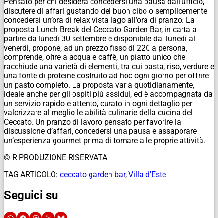
Pensato per chi desidera concedersi una pausa dall’ufficio,
discutere di affari gustando del buon cibo o semplicemente
concedersi un’ora di relax vista lago all’ora di pranzo. La
proposta Lunch Break del Ceccato Garden Bar, in carta a
partire da lunedì 30 settembre e disponibile dal lunedì al
venerdì, propone, ad un prezzo fisso di 22€ a persona,
comprende, oltre a acqua e caffè, un piatto unico che
racchiude una varietà di elementi, tra cui pasta, riso, verdure e
una fonte di proteine costruito ad hoc ogni giorno per offrire
un pasto completo. La proposta varia quotidianamente,
ideale anche per gli ospiti più assidui, ed è accompagnata da
un servizio rapido e attento, curato in ogni dettaglio per
valorizzare al meglio le abilità culinarie della cucina del
Ceccato. Un pranzo di lavoro pensato per favorire la
discussione d’affari, concedersi una pausa e assaporare
un’esperienza gourmet prima di tornare alle proprie attività.
© RIPRODUZIONE RISERVATA
TAG ARTICOLO:
ceccato garden bar
,
Villa d'Este
Seguici su