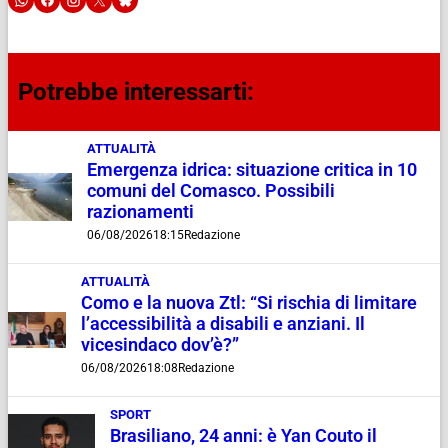
Potrebbe interessarti:
ATTUALITÀ
Emergenza idrica: situazione critica in 10
comuni del Comasco. Possibili
razionamenti
06/08/2026
18:15
Redazione
ATTUALITÀ
Como e la nuova Ztl: “Si rischia di limitare
l’accessibilità a disabili e anziani. Il
vicesindaco dov’è?”
06/08/2026
18:08
Redazione
SPORT
Brasiliano, 24 anni: è Yan Couto il