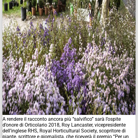
A rendere il racconto ancora più “salvifico” sarà l’ospite
d’onore di Orticolario 2018, Roy Lancaster, vicepresidente
dell’inglese RHS, Royal Horticultural Society, scopritore di
piante, scrittore e giornalista, che riceverà il premio “Per un