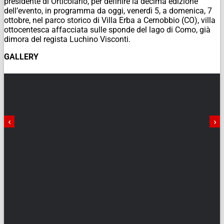
presidente di Orticolario, per definire la decima edizione
dell’evento, in programma da oggi, venerdì 5, a domenica, 7
ottobre, nel parco storico di Villa Erba a Cernobbio (CO), villa
ottocentesca affacciata sulle sponde del lago di Como, già
dimora del regista Luchino Visconti.
GALLERY
‹
›