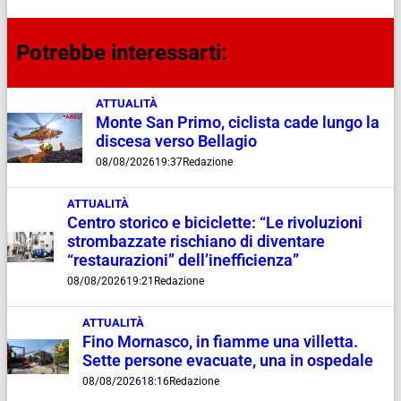
Potrebbe interessarti:
ATTUALITÀ
Monte San Primo, ciclista cade lungo la
discesa verso Bellagio
08/08/2026
19:37
Redazione
ATTUALITÀ
Centro storico e biciclette: “Le rivoluzioni
strombazzate rischiano di diventare
“restaurazioni” dell’inefficienza”
08/08/2026
19:21
Redazione
ATTUALITÀ
Fino Mornasco, in fiamme una villetta.
Sette persone evacuate, una in ospedale
08/08/2026
18:16
Redazione