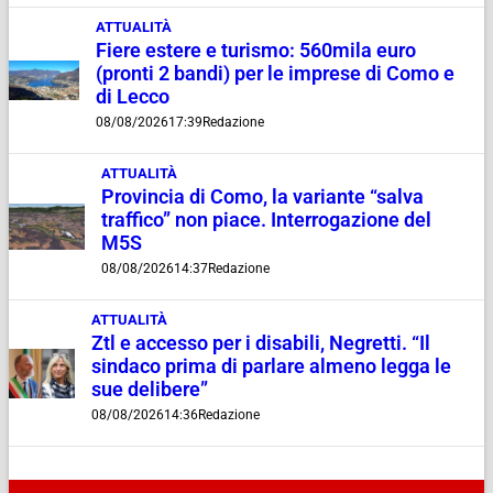
ATTUALITÀ
Fiere estere e turismo: 560mila euro
(pronti 2 bandi) per le imprese di Como e
di Lecco
08/08/2026
17:39
Redazione
ATTUALITÀ
Provincia di Como, la variante “salva
traffico” non piace. Interrogazione del
M5S
08/08/2026
14:37
Redazione
ATTUALITÀ
Ztl e accesso per i disabili, Negretti. “Il
sindaco prima di parlare almeno legga le
sue delibere”
08/08/2026
14:36
Redazione