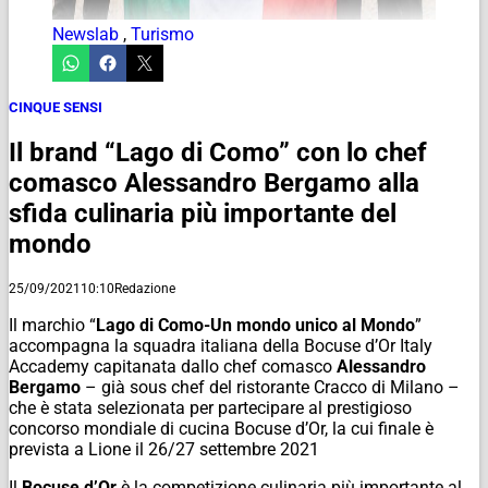
Newslab
,
Turismo
CINQUE SENSI
Il brand “Lago di Como” con lo chef
comasco Alessandro Bergamo alla
sfida culinaria più importante del
mondo
25/09/2021
10:10
Redazione
Il marchio “
Lago di Como-Un mondo unico al Mondo
”
accompagna la squadra italiana della Bocuse d’Or Italy
Accademy capitanata dallo chef comasco
Alessandro
Bergamo
– già sous chef del ristorante Cracco di Milano –
che è stata selezionata per partecipare al prestigioso
concorso mondiale di cucina Bocuse d’Or, la cui finale è
prevista a Lione il 26/27 settembre 2021
Il
Bocuse d’Or
è la competizione culinaria più importante al