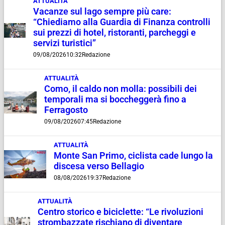
ATTUALITÀ
Vacanze sul lago sempre più care:
“Chiediamo alla Guardia di Finanza controlli
sui prezzi di hotel, ristoranti, parcheggi e
servizi turistici”
09/08/2026
10:32
Redazione
ATTUALITÀ
Como, il caldo non molla: possibili dei
temporali ma si boccheggerà fino a
Ferragosto
09/08/2026
07:45
Redazione
ATTUALITÀ
Monte San Primo, ciclista cade lungo la
discesa verso Bellagio
08/08/2026
19:37
Redazione
ATTUALITÀ
Centro storico e biciclette: “Le rivoluzioni
strombazzate rischiano di diventare