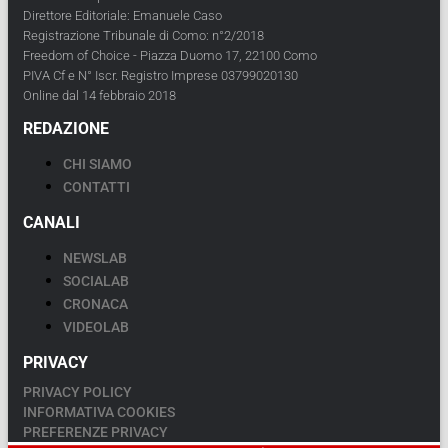
Direttore Editoriale: Emanuele Caso
Registrazione Tribunale di Como: n°2/2018
Freedom of Choice - Piazza Duomo 17, 22100 Como
PIVA Cf e N° Iscr. Registro Imprese 03799020130
Online dal 14 febbraio 2018
REDAZIONE
CHI SIAMO
CONTATTI
CANALI
NEWSLAB
SOCIALAB
CRONACA
VIDEOLAB
PRIVACY
PRIVACY POLICY
INFORMATIVA COOKIES
PREFERENZE PRIVACY