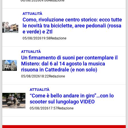
06/08/2026
09:06
Redazione
ATTUALITÀ
Como, rivoluzione centro storico: ecco tutte
le novità tra biciclette, aree pedonali (rossa
e verde) e Ztl
05/08/2026
19:58
Redazione
ATTUALITÀ
Un firmamento di suoni per contemplare il
Mistero: dal 6 al 14 agosto la musica
risuona in Cattedrale (e non solo)
05/08/2026
18:22
Redazione
ATTUALITÀ
“Come è bello andare in giro”…con lo
scooter sul lungolago VIDEO
05/08/2026
17:57
Redazione